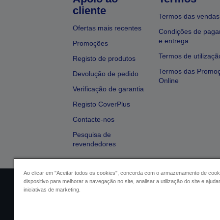
cliente
Termos das vendas
Ofertas mais recentes
Condições de pag
e entrega
Promoções
Termos de utilizaçã
Registo de produtos
Termos das Promo
Devolução de pedido
Online
Verificação de garantia
Registo CoverPlus
Contacte-nos
Pesquisa de
revendedores
Ao clicar em "Aceitar todos os cookies", concorda com o armazenamento de cook
dispositivo para melhorar a navegação no site, analisar a utilização do site e ajud
Identificação do vendedor
Identifica
iniciativas de marketing.
Conformidade com o Regu