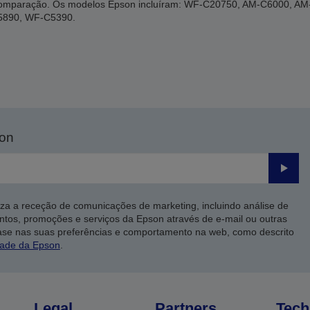
a comparação. Os modelos Epson incluíram: WF-C20750, AM-C6000, 
5890, WF-C5390.
son
Enviar
iza a receção de comunicações de marketing, incluindo análise de
ntos, promoções e serviços da Epson através de e-mail ou outras
ase nas suas preferências e comportamento na web, como descrito
dade da Epson
.
Legal
Partners
Tech