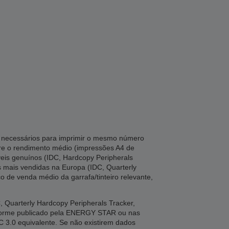
ta necessários para imprimir o mesmo número
tre o rendimento médio (impressões A4 de
veis genuínos (IDC, Hardcopy Peripherals
es mais vendidas na Europa (IDC, Quarterly
o de venda médio da garrafa/tinteiro relevante,
Quarterly Hardcopy Peripherals Tracker,
nforme publicado pela ENERGY STAR ou nas
C 3.0 equivalente. Se não existirem dados