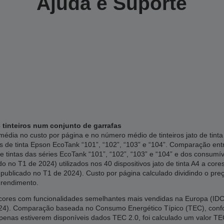
Ajuda e Suporte
 tinteiros num conjunto de garrafas
édia no custo por página e no número médio de tinteiros jato de tin
s de tinta Epson EcoTank “101”, “102”, “103” e “104”. Comparação en
e tintas das séries EcoTank “101”, “102”, “103” e “104” e dos consumí
 no T1 de 2024) utilizados nos 40 dispositivos jato de tinta A4 a cor
publicado no T1 de 2024). Custo por página calculado dividindo o preç
 rendimento.
res com funcionalidades semelhantes mais vendidas na Europa (IDC, 
2024). Comparação baseada no Consumo Energético Típico (TEC), co
apenas estiverem disponíveis dados TEC 2.0, foi calculado um valor TE