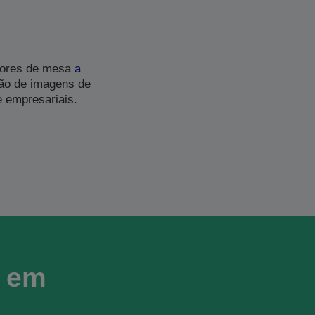
dores de mesa
a
ção de imagens de
e empresariais.
r em