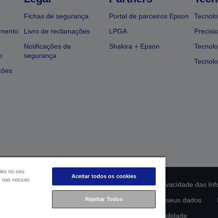
Fichas de segurança
Portal de parceiros Epson
Tecnolo
amento
Livro de reclamações
LPGA
Precisi
Notificações de
Shakira + Epson
Tecnolo
o
segurança
Tecnolo
ções
ies no seu
Aceitar todos os cookies
ar nas nossas
ção da conformidade do produto
Declaração de Privacidade das In
lamento de Dados da UE
Rejeitar Todos
Contacte-nos sobre os seus dados
Compromisso da Epson para com a acessibilidade