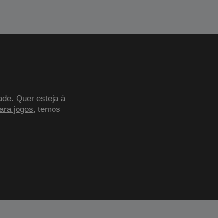
ade. Quer esteja à
para jogos
, temos