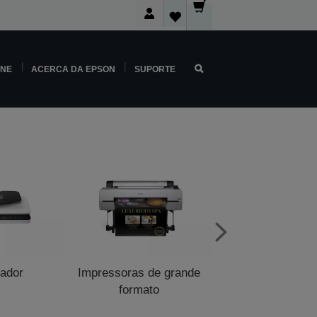
INE
ACERCA DA EPSON
SUPORTE
zador
Impressoras de grande
Impressoras de p
formato
venda