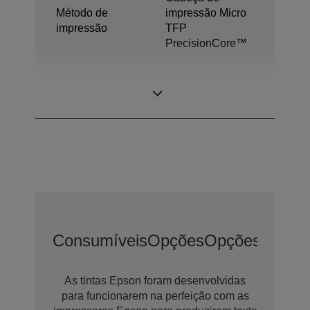
Método de
impressão Micro
impressão
TFP
PrecisionCore™
Tecnologia de
Ultrachrome®
tinta
GS3
Consumíveis
Opções
Opções De Ex
As tintas Epson foram desenvolvidas
para funcionarem na perfeição com as