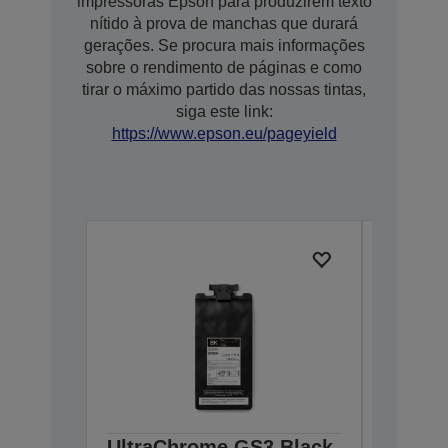
impressoras Epson para produzirem texto
nítido à prova de manchas que durará
gerações. Se procura mais informações
sobre o rendimento de páginas e como
tirar o máximo partido das nossas tintas,
siga este link:
https://www.epson.eu/pageyield
UltraChrome GS3 Black
Ultra