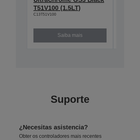
T51V100 (1.5LT)
Magen
C13T51V100
(1.5LT)
C13T51V3
Saiba mais
Suporte
¿Necesitas asistencia?
Obter os controladores mais recentes