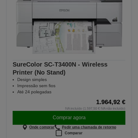
SureColor SC-T3400N - Wireless
Printer (No Stand)
Design simples
Impressão sem fios
Até 24 polegadas
1.964,92 €
IVA incluído (1.597,50 € IVA não incluído)
Comprar agora
Onde comprar
Pedir uma chamada de retorno
Comparar