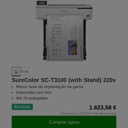
SureColor SC-T3100 (with Stand) 220v
Menor área de implantação da gama
Impressão sem fios
Até 24 polegadas
1.623,58 €
Em stock
IVA incluído (1.319,98 € IVA não incluído)
Comprar agora