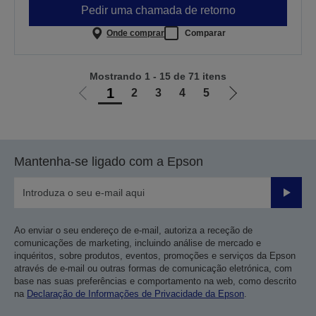
Pedir uma chamada de retorno
Onde comprar
Comparar
Mostrando 1 - 15 de 71 itens
1
2
3
4
5
Ir
Ir
para
para
a
a
página
próxima
Mantenha-se ligado com a Epson
anterior
página
Enviar
Ao enviar o seu endereço de e-mail, autoriza a receção de
comunicações de marketing, incluindo análise de mercado e
inquéritos, sobre produtos, eventos, promoções e serviços da Epson
através de e-mail ou outras formas de comunicação eletrónica, com
base nas suas preferências e comportamento na web, como descrito
na
Declaração de Informações de Privacidade da Epson
.