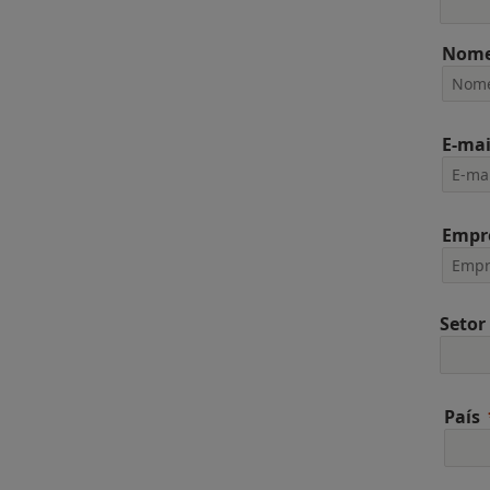
Nome
E-mai
Empr
Setor
País