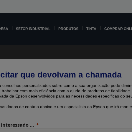
RESA
SETOR INDUSTRIAL
PRODUTOS
TINTA
COMPRAR ONL
icitar que devolvam a chamada
 conselhos personalizados sobre como a sua organização pode diminu
e trabalhar com mais eficiência com a ajuda de produtos de fiabilidade
ada ​​da Epson desenvolvidos para as necessidades específicas do seu
eus dados de contato abaixo e um especialista da Epson que irá mante
 interessado ...