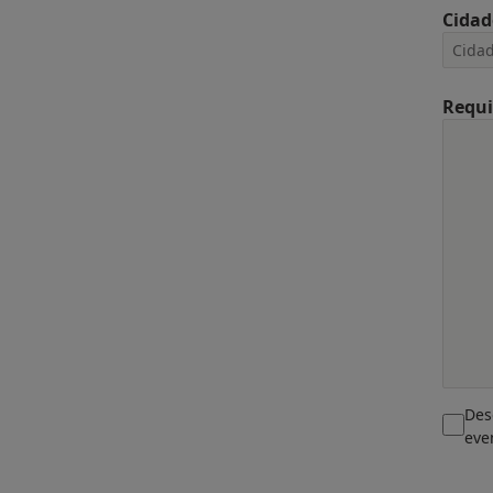
Cidad
Requi
Des
eve