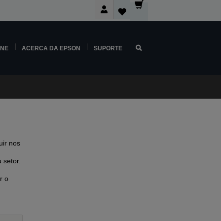
INE
ACERCA DA EPSON
SUPORTE
ir nos
 setor.
r o