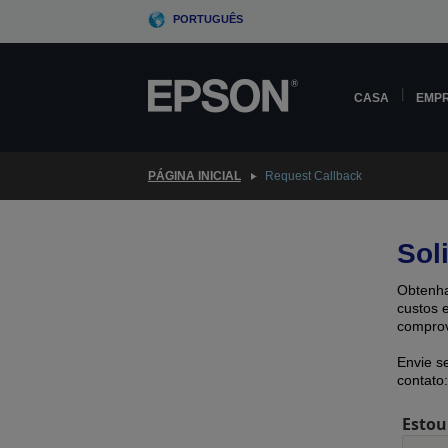
Skip
PORTUGUÊS
to
main
content
CASA
EMP
PÁGINA INICIAL
Request Callback
Sol
Obtenha
custos 
comprov
Envie s
contato:
Estou