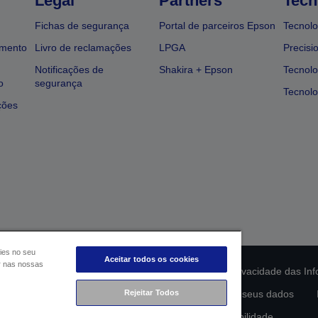
Legal
Partners
Tech
Fichas de segurança
Portal de parceiros Epson
Tecnolo
amento
Livro de reclamações
LPGA
Precisi
Notificações de
Shakira + Epson
Tecnolo
o
segurança
Tecnolo
ções
ies no seu
Aceitar todos os cookies
ar nas nossas
ção da conformidade do produto
Declaração de Privacidade das In
lamento de Dados da UE
Rejeitar Todos
Contacte-nos sobre os seus dados
Compromisso da Epson para com a acessibilidade