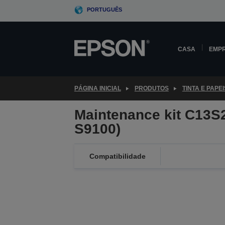
Skip
PORTUGUÊS
to
main
content
CASA
EMP
PÁGINA INICIAL
PRODUTOS
TINTA E PAPEI
Maintenance kit C13S
S9100)
Compatibilidade