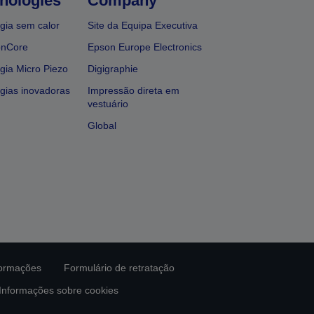
nologies
Company
gia sem calor
Site da Equipa Executiva
onCore
Epson Europe Electronics
gia Micro Piezo
Digigraphie
gias inovadoras
Impressão direta em
vestuário
Global
formações
Formulário de retratação
Informações sobre cookies