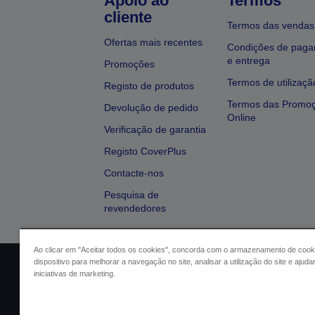
Apoio ao
Termos
cliente
Termos das vendas
Ofertas mais recentes
Condições de pag
e entrega
Promoções
Termos de utilizaçã
Registo de produtos
Termos das Promo
Devolução de pedido
Online
Verificação de garantia
Registo CoverPlus
Contacte-nos
Pesquisa de
revendedores
Ao clicar em "Aceitar todos os cookies", concorda com o armazenamento de cook
dispositivo para melhorar a navegação no site, analisar a utilização do site e ajud
Identificação do vendedor
Identifica
iniciativas de marketing.
Conformidade com o Regu