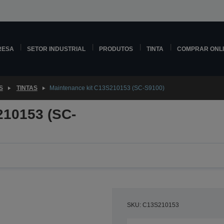
RESA
SETOR INDUSTRIAL
PRODUTOS
TINTA
COMPRAR ONL
S
TINTAS
Maintenance kit C13S210153 (SC-S9100)
210153 (SC-
SKU: C13S210153