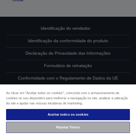
Identificação do vendedor
Identificação da conformidade do produto
Declaração de Privacidade das Informações
Formulário de retratação
Conformidade com o Regulamento de Dados da UE
Contacte-nos sobre os seus dados
Ao clicar em "Aceitar todos os cookies", concorda com o armazenamento de
cookies no seu dispositivo para melhorar a navegação no site, analisar a utilização
Informações sobre cookies
do site e ajudar nas nossas iniciativas de marketing.
Aceitar todos os cookies
Compromisso da Epson para com a acessibilidade
Rejeitar Todos
Copyright © 2026 Seiko Epson