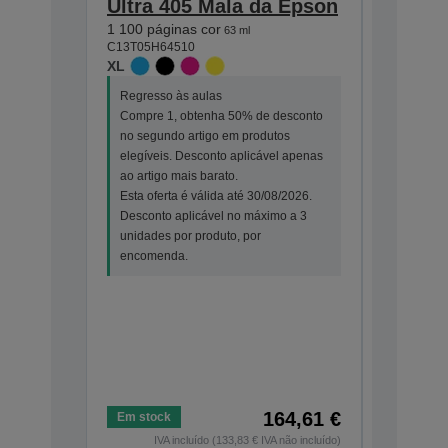
Ultra 405 Mala da Epson
Ultra 
1 100 páginas cor
Escolha
63 ml
C13T05H64510
padrão
XL
Imagem 
identifi
Regresso às aulas
2 200 pág
Compre 1, obtenha 50% de desconto
C13T02J14
no segundo artigo em produtos
XXL
elegíveis. Desconto aplicável apenas
ao artigo mais barato.
Esta oferta é válida até 30/08/2026.
Desconto aplicável no máximo a 3
unidades por produto, por
encomenda.
164,61 €
Em stock
Em stock
IVA incluído (133,83 € IVA não incluído)
IV