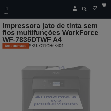
Skip
to
Pesquisar
main
Menu
content
Impressora jato de tinta sem
fios multifunções WorkForce
WF-7835DTWF A4
SKU: C11CH68404
Descontinuado