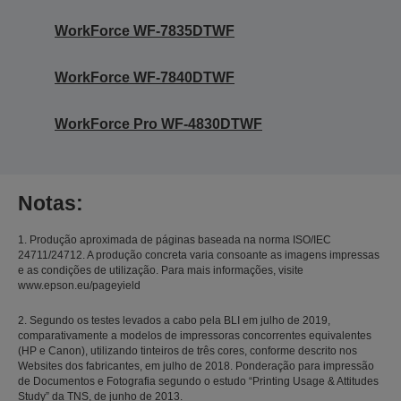
WorkForce WF-7835DTWF
WorkForce WF-7840DTWF
WorkForce Pro WF-4830DTWF
Notas:
1. Produção aproximada de páginas baseada na norma ISO/IEC
24711/24712. A produção concreta varia consoante as imagens impressas
e as condições de utilização. Para mais informações, visite
www.epson.eu/pageyield
2. Segundo os testes levados a cabo pela BLI em julho de 2019,
comparativamente a modelos de impressoras concorrentes equivalentes
(HP e Canon), utilizando tinteiros de três cores, conforme descrito nos
Websites dos fabricantes, em julho de 2018. Ponderação para impressão
de Documentos e Fotografia segundo o estudo “Printing Usage & Attitudes
Study” da TNS, de junho de 2013.