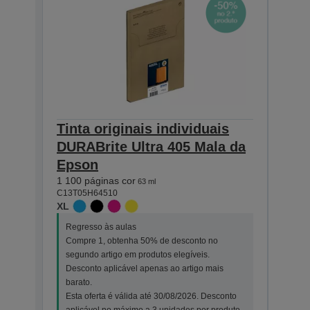
Tinta originais individuais
Tint
DURABrite Ultra 405 Mala da
DUR
Epson
Eps
1 100 páginas cor
Esc
63 ml
C13T05H64510
ou 
XL
Ima
2 200
Regresso às aulas
C13T0
Compre 1, obtenha 50% de desconto no
XXL
segundo artigo em produtos elegíveis.
Desconto aplicável apenas ao artigo mais
barato.
Esta oferta é válida até 30/08/2026. Desconto
aplicável no máximo a 3 unidades por produto,