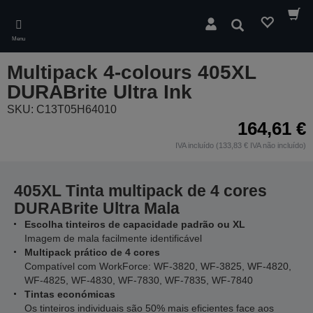
Skip
to
Pesquisar
main
Menu
content
Multipack 4-colours 405XL
DURABrite Ultra Ink
SKU: C13T05H64010
164,61 €
IVA incluído (133,83 € IVA não incluído)
405XL Tinta multipack de 4 cores
DURABrite Ultra Mala
Escolha tinteiros de capacidade padrão ou XL
Imagem de mala facilmente identificável
Multipack prático de 4 cores
Compatível com WorkForce: WF-3820, WF-3825, WF-4820,
WF-4825, WF-4830, WF-7830, WF-7835, WF-7840
Tintas económicas
Os tinteiros individuais são 50% mais eficientes face aos