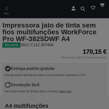
Skip
to
Pesquisar
main
Menu
content
Impressora jato de tinta sem
fios multifunções WorkForce
Pro WF-3825DWF A4
SKU: C11CJ07404
Em stock
170,15 €
IVA incluído (138,33 € IVA não incluído)
Entrega padrão gratuita
Entrega padrão gratuita em todas as encomendas superiores a 25 €
Devolução fácil
Devolução dentro de 30 dias após a entrega.
Saiba mais
A4 multifunções