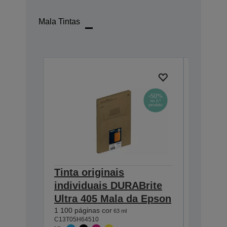
Mala Tintas
Tinta originais
Tinta o
individuais DURABrite
indivi
Ultra 405 Mala da Epson
Ultra 
1 100 páginas cor
Escolha
63 ml
C13T05H64510
padrão