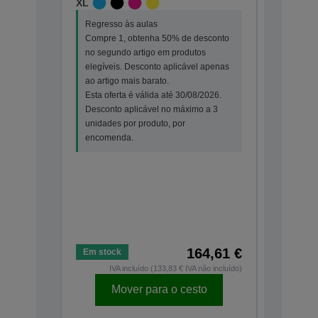
XL
Imagem 
identifi
Regresso às aulas
Multipa
Compre 1, obtenha 50% de desconto
300 págin
no segundo artigo em produtos
350 págin
elegíveis. Desconto aplicável apenas
C13T05G6
ao artigo mais barato.
STANDA
Esta oferta é válida até 30/08/2026.
Desconto aplicável no máximo a 3
Regresso
unidades por produto, por
Compre 1
encomenda.
no segun
elegíveis
ao artigo
Esta ofer
Desconto
unidades 
encomen
164,61 €
Em stock
Em stock
IVA incluído (133,83 € IVA não incluído)
IV
Mover para o cesto
Mo