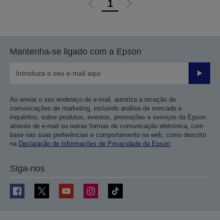
1
Ir
Ir
para
para
a
a
página
próxima
Mantenha-se ligado com a Epson
anterior
página
Enviar
Ao enviar o seu endereço de e-mail, autoriza a receção de
comunicações de marketing, incluindo análise de mercado e
inquéritos, sobre produtos, eventos, promoções e serviços da Epson
através de e-mail ou outras formas de comunicação eletrónica, com
base nas suas preferências e comportamento na web, como descrito
na
Declaração de Informações de Privacidade da Epson
.
Siga-nos