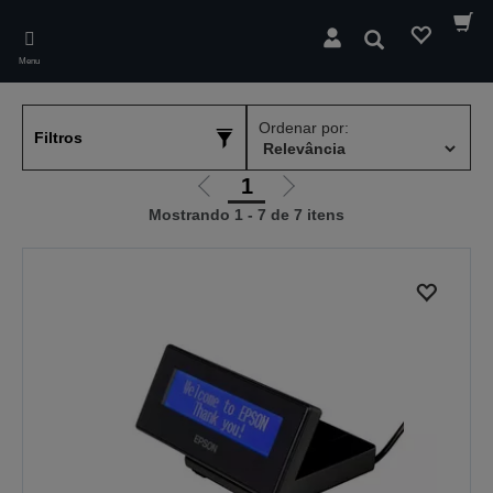
Skip
to
Pesquisar
main
Menu
content
Ordenar por:
Filtros
1
Ir
Ir
Mostrando 1 - 7 de 7 itens
para
para
a
a
página
próxima
anterior
página