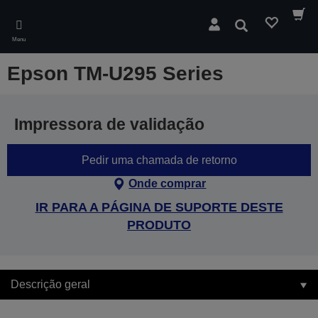
Skip
to
Pesquisar
main
Menu
content
Epson TM-U295 Series
Impressora de validação
Pedir uma chamada de retorno
Onde comprar
IR PARA A PÁGINA DE SUPORTE DESTE
PRODUTO
Descrição geral