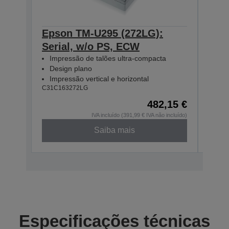
Epson TM-U295 (272LG):
Eps
Serial, w/o PS, ECW
Seri
Impressão de talões ultra-compacta
Imp
Design plano
Des
Impressão vertical e horizontal
Imp
C31C163272LG
C31C1
482,15 €
IVA incluído (391,99 € IVA não incluído)
Saiba mais
Especificações técnicas