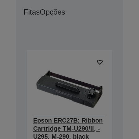
Fitas
Opções
Epson ERC27B: Ribbon
Cartridge TM-U290/II, -
U295, M-290, black