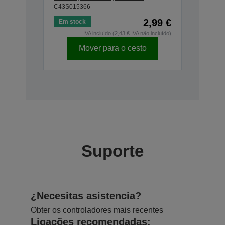
C43S015366
2,99 €
Em stock
IVA incluído (2,43 € IVA não incluído)
Mover para o cesto
Suporte
¿Necesitas asistencia?
Obter os controladores mais recentes
Ligações recomendadas: