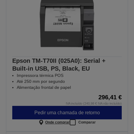
Epson TM-T70II (025A0): Serial +
Built-in USB, PS, Black, EU
Impressora térmica POS
Até 250 mm por segundo
Alimentação frontal de papel
296,41 €
IVA incluído (240,98 € IVA não incluído)
Pedir uma chamada de retorno
Onde comprar
Comparar