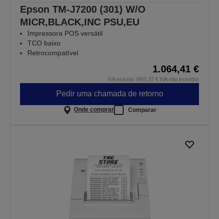
Epson TM-J7200 (301) W/O
MICR,BLACK,INC PSU,EU
Impressora POS versátil
TCO baixo
Retrocompatível
1.064,41 €
IVA incluído (865,37 € IVA não incluído)
Pedir uma chamada de retorno
Onde comprar
Comparar