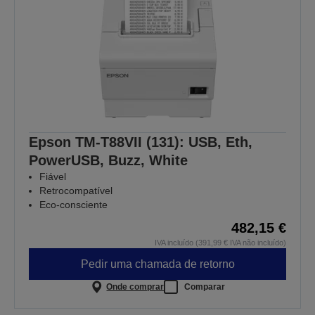
Epson TM-T88VII (131): USB, Eth,
PowerUSB, Buzz, White
Fiável
Retrocompatível
Eco-consciente
482,15 €
IVA incluído (391,99 € IVA não incluído)
Pedir uma chamada de retorno
Onde comprar
Comparar