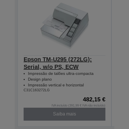
Epson TM-U295 (272LG):
Eps
Serial, w/o PS, ECW
Seri
Impressão de talões ultra-compacta
Imp
Design plano
Des
Impressão vertical e horizontal
Imp
C31C163272LG
C31C1
482,15 €
IVA incluído (391,99 € IVA não incluído)
Saiba mais