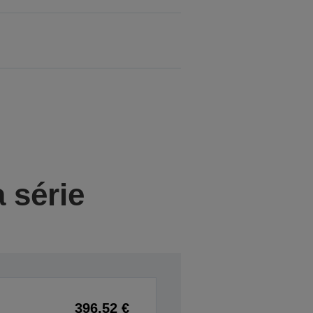
 série
396,52 €