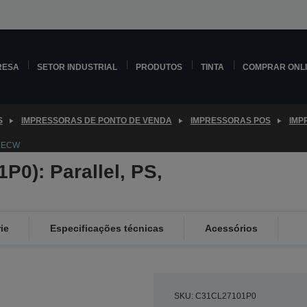
RESA
SETOR INDUSTRIAL
PRODUTOS
TINTA
COMPRAR ONL
S
IMPRESSORAS DE PONTO DE VENDA
IMPRESSORAS POS
IMP
, ECW
P0): Parallel, PS,
ie
Especificações técnicas
Acessórios
SKU: C31CL27101P0