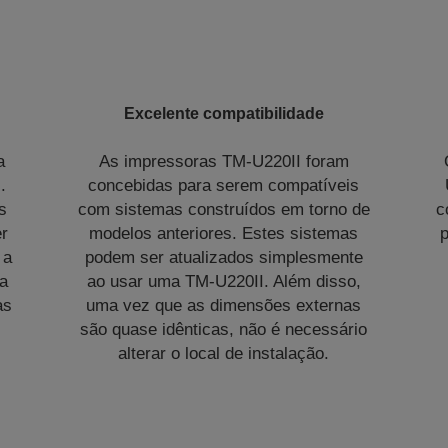
Excelente compatibilidade
a
As impressoras TM-U220II foram
.
concebidas para serem compatíveis
s
com sistemas construídos em torno de
c
er
modelos anteriores. Estes sistemas
p
 a
podem ser atualizados simplesmente
ta
ao usar uma TM-U220II. Além disso,
as
uma vez que as dimensões externas
são quase idênticas, não é necessário
alterar o local de instalação.