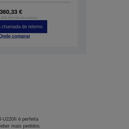
360,33 €
o (292,95 € IVA não incluído)
 chamada de retorno
Onde comprar
-U220II é perfeita
ceber mais pedidos