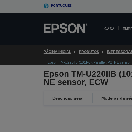
Skip
PORTUGUÊS
to
main
content
CASA
EMP
PÁGINA INICIAL
PRODUTOS
IMPRESSORA
Epson TM-U220IIB (101P0): Parallel, PS, NE sensor
Epson TM-U220IIB (101
NE sensor, ECW
Descrição geral
Modelos da sér