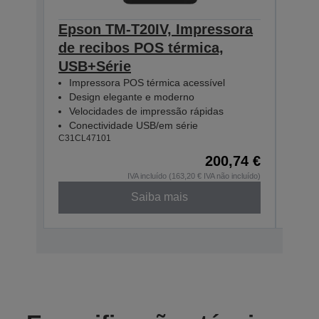
Epson TM-T20IV, Impressora
Eps
de recibos POS térmica,
T20
USB+Série
PS,
Impressora POS térmica acessível
Imp
Design elegante e moderno
Des
Velocidades de impressão rápidas
Vel
Conectividade USB/em série
Con
C31CL47101
C31CL
200,74 €
IVA incluído (163,20 € IVA não incluído)
Saiba mais