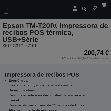
Skip
to
Pesquisar
main
Menu
content
Epson TM-T20IV, Impressora de
recibos POS térmica,
USB+Série
SKU: C31CL47101
200,74 €
IVA incluído (163,20 € IVA não incluído)
Impressora de recibos POS
Económica
Função de redução de papel automática
Design moderno
Design elegante e moderno, ideal para a receção
Fiável
Duração do mecanismo de 15 milhões de linhas
Alta velocidade de impressão