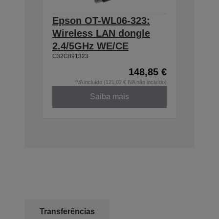
Epson OT-WL06-323:
Wireless LAN dongle
2.4/5GHz WE/CE
C32C891323
148,85 €
IVA incluído (121,02 € IVA não incluído)
Saiba mais
Transferências