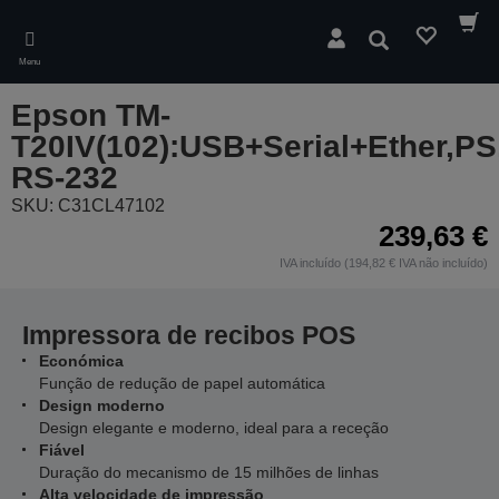
Skip
to
Pesquisar
main
Menu
content
Epson TM-
T20IV(102):USB+Serial+Ether,PS
RS-232
SKU: C31CL47102
239,63 €
IVA incluído (194,82 € IVA não incluído)
Impressora de recibos POS
Económica
Função de redução de papel automática
Design moderno
Design elegante e moderno, ideal para a receção
Fiável
Duração do mecanismo de 15 milhões de linhas
Alta velocidade de impressão