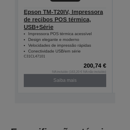
Epson TM-T20IV, Impressora
Eps
de recibos POS térmica,
T20
USB+Série
PS,
Impressora POS térmica acessível
Imp
Design elegante e moderno
Des
Velocidades de impressão rápidas
Vel
Conectividade USB/em série
Con
C31CL47101
C31CL
200,74 €
IVA incluído (163,20 € IVA não incluído)
Saiba mais