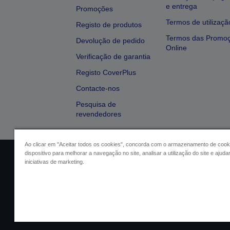
e entrega
Promoções
Termos de utilizaçã
Registo de produtos
Termos das Promo
Devolução de pedido
Online
Verificação de garantia
Registo CoverPlus
Contacte-nos
Pesquisa de
revendedores
Ao clicar em "Aceitar todos os cookies", concorda com o armazenamento de cook
dispositivo para melhorar a navegação no site, analisar a utilização do site e ajud
Identificação do vendedor
Identifica
iniciativas de marketing.
Conformidade com o Regu