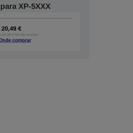
 para XP-5XXX
20,49 €
o (16,66 € IVA não incluído)
Onde comprar