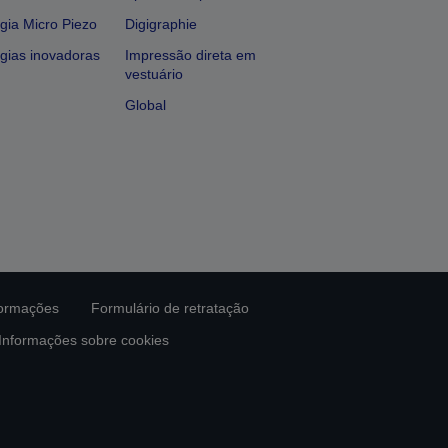
gia Micro Piezo
Digigraphie
gias inovadoras
Impressão direta em
vestuário
Global
formações
Formulário de retratação
Informações sobre cookies