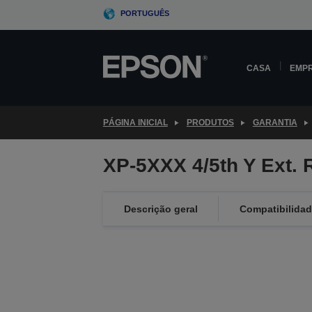
Skip
PORTUGUÊS
to
main
content
CASA
EMP
PÁGINA INICIAL
PRODUTOS
GARANTIA
XP-5XXX 4/5th Y Ext.
Descrição geral
Compatibilida