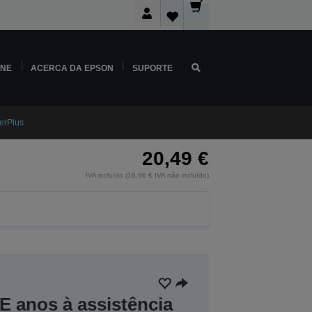
INE
ACERCA DA EPSON
SUPORTE
erPlus
20,49 €
IVA incluído (16,66 € IVA não incluído)
E anos à assistência