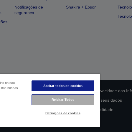
Notificações de
Shakira + Epson
Tecnolo
o
segurança
Tecnolo
ções
ies no seu
Aceitar todos os cookies
ar nas nossas
ção da conformidade do produto
Declaração de Privacidade das In
lamento de Dados da UE
Rejeitar Todos
Contacte-nos sobre os seus dados
Compromisso da Epson para com a acessibilidade
Definições de cookies
Copyright © 2026 Seiko Epson