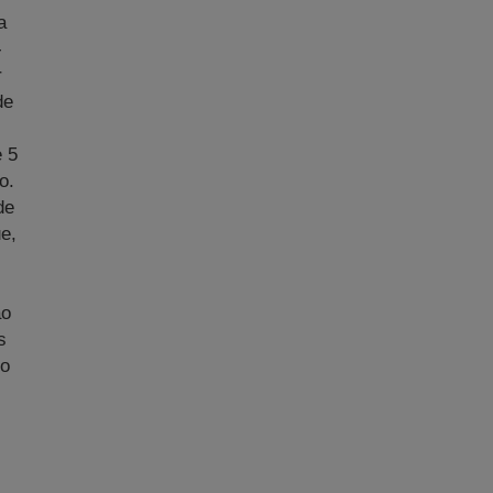
a
-
r
de
e 5
o.
de
e,
ão
s
 o