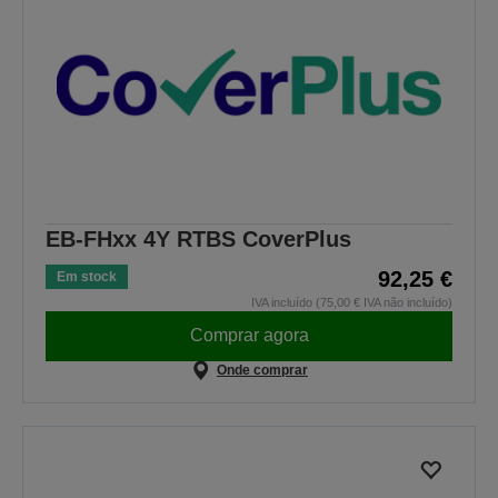
EB-FHxx 4Y RTBS CoverPlus
92,25 €
Em stock
IVA incluído (75,00 € IVA não incluído)
Comprar agora
Onde comprar