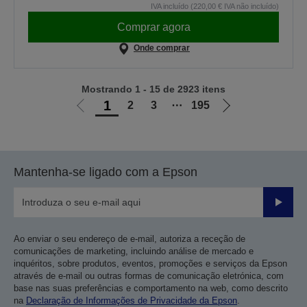
IVA incluído (220,00 € IVA não incluído)
Comprar agora
Onde comprar
Mostrando 1 - 15 de 2923 itens
1
2
3
⋯
195
Ir
Ir
para
para
a
a
página
próxima
Mantenha-se ligado com a Epson
anterior
página
Enviar
Ao enviar o seu endereço de e-mail, autoriza a receção de
comunicações de marketing, incluindo análise de mercado e
inquéritos, sobre produtos, eventos, promoções e serviços da Epson
através de e-mail ou outras formas de comunicação eletrónica, com
base nas suas preferências e comportamento na web, como descrito
na
Declaração de Informações de Privacidade da Epson
.