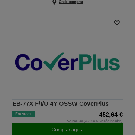
Onde comprar
EB-77X F/I/U 4Y OSSW CoverPlus
452,64 €
Em stock
IVA incluído (368,00 € IVA não incluído)
Comprar agora