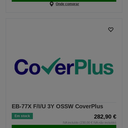
Onde comprar
EB-77X F/I/U 3Y OSSW CoverPlus
282,90 €
Em stock
IVA incluído (230,00 € IVA não incluído)