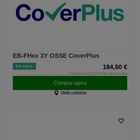
EB-FHxx 3Y OSSE CoverPlus
184,50 €
Em stock
IVA incluído (150,00 € IVA não incluído)
Comprar agora
Onde comprar