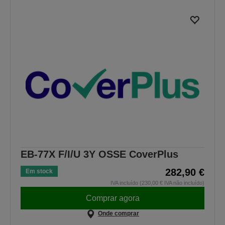
EB-77X F/I/U 3Y OSSE CoverPlus
282,90 €
Em stock
IVA incluído (230,00 € IVA não incluído)
Comprar agora
Onde comprar