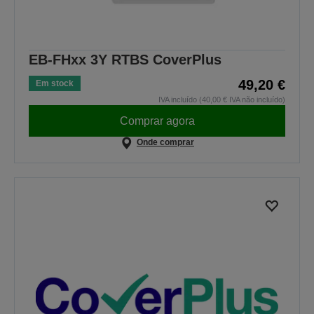
EB-FHxx 3Y RTBS CoverPlus
49,20 €
Em stock
IVA incluído (40,00 € IVA não incluído)
Comprar agora
Onde comprar