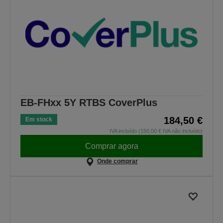
EB-FHxx 5Y RTBS CoverPlus
184,50 €
Em stock
IVA incluído (150,00 € IVA não incluído)
Comprar agora
Onde comprar