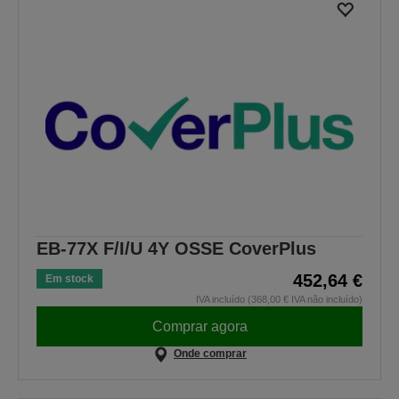
EB-77X F/I/U 4Y OSSE CoverPlus
452,64 €
Em stock
IVA incluído (368,00 € IVA não incluído)
Comprar agora
Onde comprar