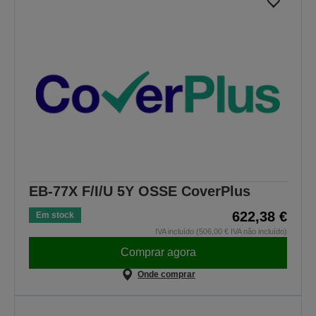
EB-77X F/I/U 5Y OSSE CoverPlus
622,38 €
Em stock
IVA incluído (506,00 € IVA não incluído)
Comprar agora
Onde comprar