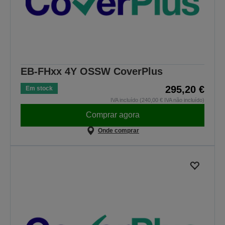
EB-FHxx 4Y OSSW CoverPlus
295,20 €
Em stock
IVA incluído (240,00 € IVA não incluído)
Comprar agora
Onde comprar