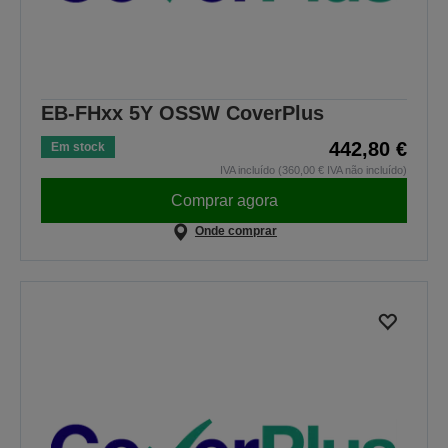
EB-FHxx 5Y OSSW CoverPlus
442,80 €
Em stock
IVA incluído (360,00 € IVA não incluído)
Comprar agora
Onde comprar