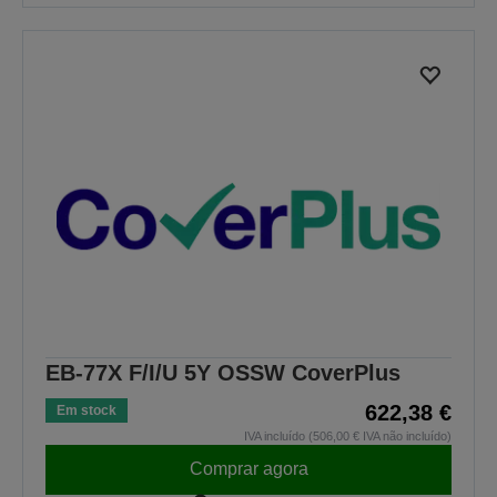
EB-77X F/I/U 5Y OSSW CoverPlus
622,38 €
Em stock
IVA incluído (506,00 € IVA não incluído)
Comprar agora