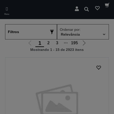
Skip
to
Pesquisar
main
Menu
content
Ordenar por:
Filtros
1
2
3
⋯
195
Ir
Ir
Mostrando 1 - 15 de 2923 itens
para
para
a
a
página
próxima
anterior
página