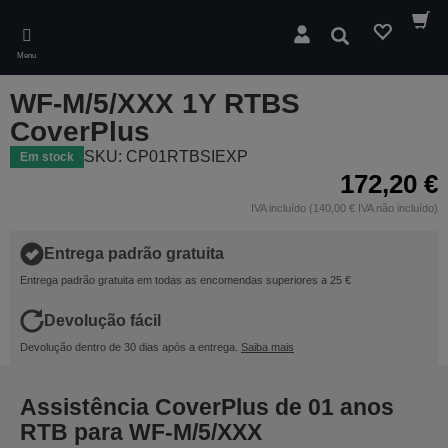
Skip
to
Pesquisar
main
Menu
content
WF-M/5/XXX 1Y RTBS
CoverPlus
SKU: CP01RTBSIEXP
Em stock
172,20 €
IVA incluído (140,00 € IVA não incluído)
Entrega padrão gratuita
Entrega padrão gratuita em todas as encomendas superiores a 25 €
Devolução fácil
Devolução dentro de 30 dias após a entrega.
Saiba mais
Assistência CoverPlus de 01 anos
RTB para WF-M/5/XXX