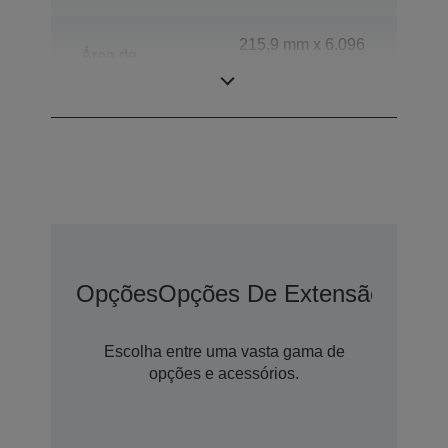
215,9 mm x 6.096
Área de
mm (horizontal x
digitalização
vertical)
Opções
Opções De Extensão De G
Escolha entre uma vasta gama de
opções e acessórios.