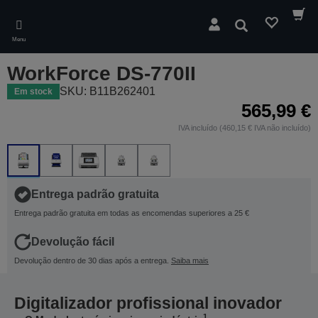
Skip
to
Pesquisar
main
Menu
content
WorkForce DS-770II
SKU: B11B262401
Em stock
565,99 €
IVA incluído (460,15 € IVA não incluído)
Entrega padrão gratuita
Entrega padrão gratuita em todas as encomendas superiores a 25 €
Devolução fácil
Devolução dentro de 30 dias após a entrega.
Saiba mais
Digitalizador profissional inovador
1