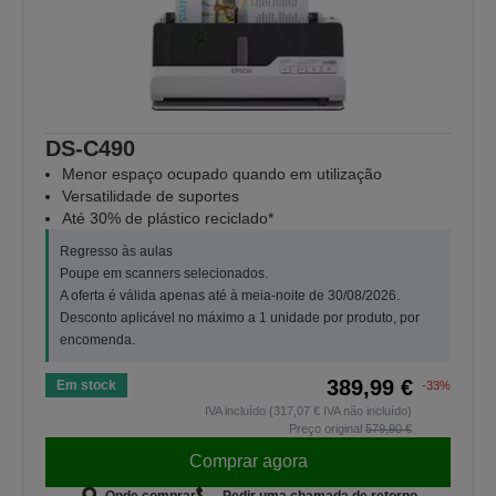
DS-C490
Menor espaço ocupado quando em utilização
Versatilidade de suportes
Até 30% de plástico reciclado*
Regresso às aulas
Poupe em scanners selecionados.
A oferta é válida apenas até à meia-noite de 30/08/2026.
Desconto aplicável no máximo a 1 unidade por produto, por
encomenda.
389,99 €
Em stock
-33%
IVA incluído (317,07 € IVA não incluído)
Preço original
579,90 €
Comprar agora
Onde comprar
Pedir uma chamada de retorno