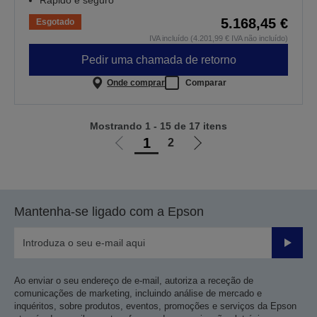
Rápido e seguro
5.168,45 €
Esgotado
IVA incluído (4.201,99 € IVA não incluído)
Pedir uma chamada de retorno
Onde comprar
Comparar
Mostrando 1 - 15 de 17 itens
1
2
Ir
Ir
para
para
a
a
página
próxima
Mantenha-se ligado com a Epson
anterior
página
Enviar
Ao enviar o seu endereço de e-mail, autoriza a receção de
comunicações de marketing, incluindo análise de mercado e
inquéritos, sobre produtos, eventos, promoções e serviços da Epson