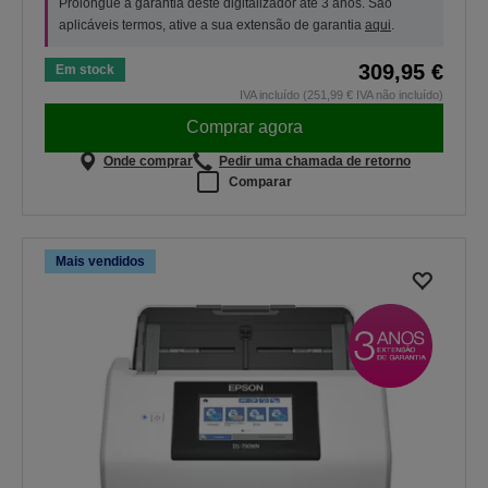
Prolongue a garantia deste digitalizador até 3 anos. São
aplicáveis termos, ative a sua extensão de garantia
aqui
.
309,95 €
Em stock
IVA incluído (251,99 € IVA não incluído)
Comprar agora
Onde comprar
Pedir uma chamada de retorno
Comparar
Mais vendidos