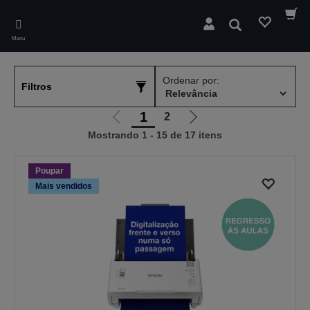
Skip
to
Pesquisar
main
Menu
content
Ordenar por:
Filtros
1
2
Ir
Ir
Mostrando 1 - 15 de 17 itens
para
para
a
a
página
próxima
Poupar
anterior
página
Mais vendidos