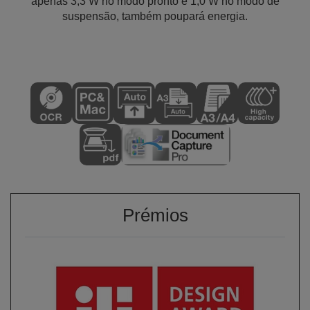
apenas 3,3 W no modo pronto e 1,0 W no modo de
suspensão, também poupará energia.
Prémios