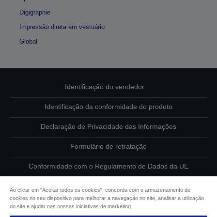
Digigraphie
Impressão direta em vestuário
Global
Identificação do vendedor
Identificação da conformidade do produto
Declaração de Privacidade das Informações
Formulário de retratação
Conformidade com o Regulamento de Dados da UE
Contacte-nos sobre os seus dados
Ao clicar em "Aceitar todos os cookies", concorda com o armazenamento de
cookies no seu dispositivo para melhorar a navegação no site, analisar a utilização
Informações sobre cookies
do site e ajudar nas nossas iniciativas de marketing.