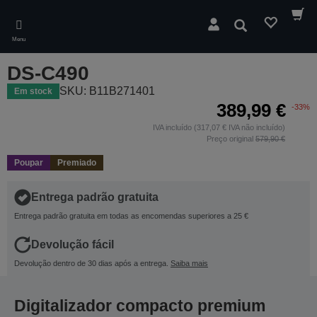
Skip
to
Pesquisar
main
Menu
content
DS-C490
SKU: B11B271401
Em stock
389,99 €
-33%
IVA incluído (317,07 € IVA não incluído)
Preço original
579,90 €
Poupar
Premiado
Entrega padrão gratuita
Entrega padrão gratuita em todas as encomendas superiores a 25 €
Devolução fácil
Devolução dentro de 30 dias após a entrega.
Saiba mais
Digitalizador compacto premium