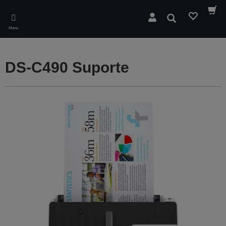
Skip
to
Pesquisar
main
Menu
content
DS-C490 Suporte