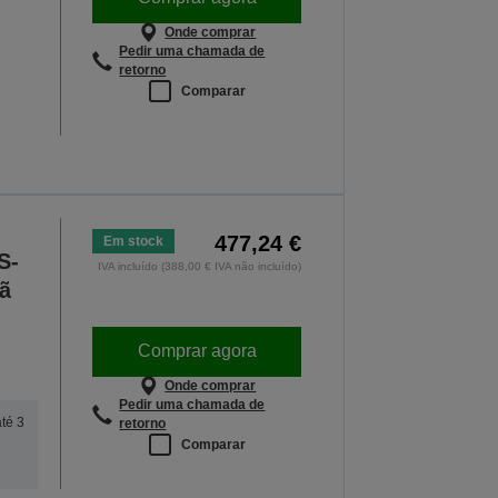
Onde comprar
Pedir uma chamada de
retorno
Comparar
477,24 €
Em stock
S-
IVA incluído (388,00 € IVA não incluído)
ã
Comprar agora
Onde comprar
Pedir uma chamada de
até 3
retorno
Comparar