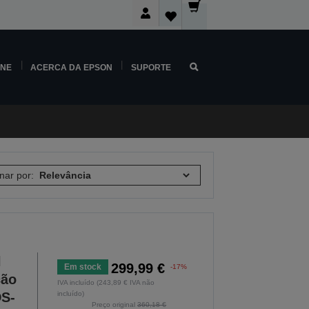
INE
ACERCA DA EPSON
SUPORTE
nar por:
l
299,99 €
Em stock
-17%
ção
IVA incluído (243,89 € IVA não
DS-
incluído)
Preço original
360,18 €