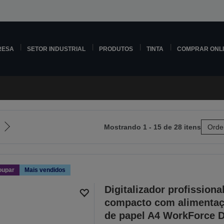
RESA
SETOR INDUSTRIAL
PRODUTOS
TINTA
COMPRAR ONL
Mostrando 1 - 15 de 28 itens
Orde
Ir
para
a
próxima
oupar
Mais vendidos
página
Digitalizador profissiona
compacto com alimenta
de papel A4 WorkForce 