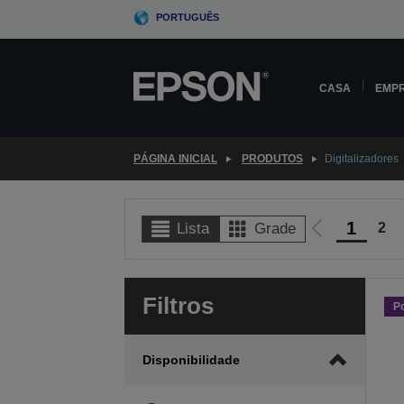
Skip
PORTUGUÊS
to
main
content
CASA
EMP
PÁGINA INICIAL
PRODUTOS
Digitalizadores
1
2
Lista
Grade
Ir
para
a
Filtros
página
P
anterior
Disponibilidade