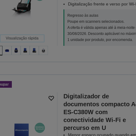
Digitalização frente e verso por Wi-
Regresso às aulas
Poupe em scanners selecionados.
A oferta é válida apenas até à meia-noite
30/08/2026. Desconto aplicável no máxi
Visualização rápida
1 unidade por produto, por encomenda.
Regres
Poupe em scanners selecionados
noite
oupar
VER TODA
Digitalizador de
documentos compacto A
ES-C380W com
conectividade Wi-Fi e
percurso em U
Menor espaço ocupado quando e