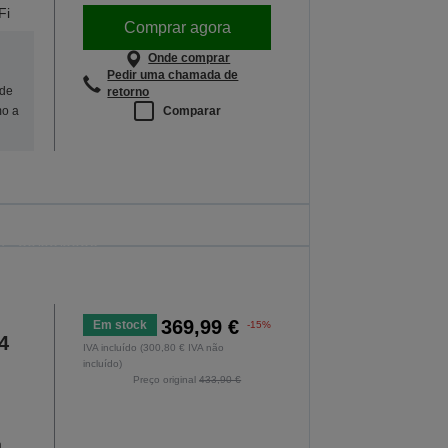
Fi
Comprar agora
Onde comprar
Pedir uma chamada de
 de
retorno
Comparar
mo a
so às aulas
. A oferta é válida apenas até à meia-
 de 30/08/2026.
S AS OFERTAS
369,99 €
Em stock
-15%
4
IVA incluído (300,80 € IVA não
incluído)
Preço original
433,90 €
m