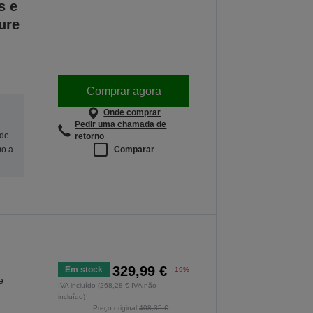
s e
ure
Comprar agora
Onde comprar
Pedir uma chamada de
 de
retorno
Comparar
mo a
329,99 €
Em stock
-19%
e
IVA incluído (268,28 € IVA não
incluído)
Preço original
408,35 €