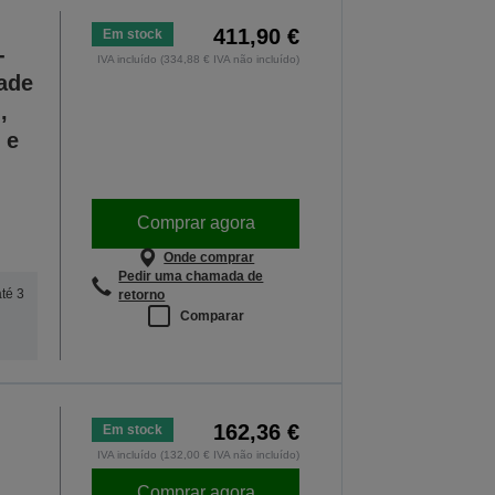
411,90 €
Em stock
-
IVA incluído (334,88 € IVA não incluído)
ade
,
 e
Comprar agora
Onde comprar
Pedir uma chamada de
até 3
retorno
Comparar
162,36 €
Em stock
IVA incluído (132,00 € IVA não incluído)
Comprar agora