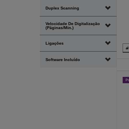
preço
preço
Duplex Scanning
Velocidade De Digitalização
(páginas/min.)
Ligações
Software Incluído
P