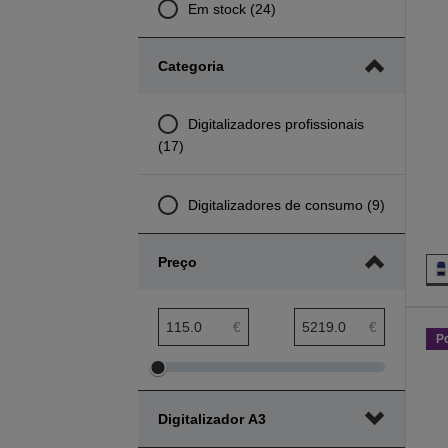
Em stock (24)
Categoria
Digitalizadores profissionais
(17)
Digitalizadores de consumo (9)
Preço
Amplitude mínima preço
Amplitude máxima preço
€
€
P
Ajustar
Ajustar
amplitude
amplitude
Digitalizador A3
mínima
máxima