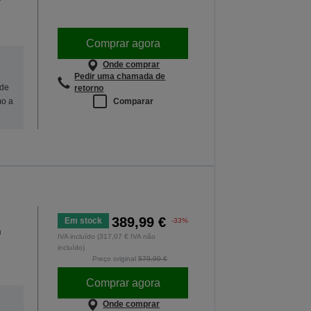
Comprar agora
Onde comprar
Pedir uma chamada de
 de
retorno
Comparar
mo a
389,99 €
Em stock
-33%
m
IVA incluído (317,07 € IVA não
incluído)
Preço original
579,90 €
Comprar agora
Onde comprar