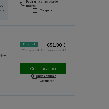
Pedir uma chamada de
 de
retorno
Comparar
mo a
651,90 €
Em stock
IVA incluído (530,00 € IVA não incluído)
FF-
Comprar agora
Onde comprar
Comparar