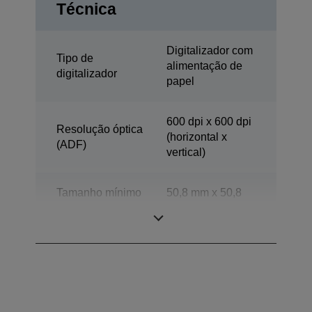
Técnica
Digitalizador com
Tipo de
alimentação de
digitalizador
papel
600 dpi x 600 dpi
Resolução óptica
(horizontal x
(ADF)
vertical)
Tamanho mínimo
50,8 mm x 50,8
do documento
mm (horizontal x
ADF
vertical)