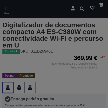
Skip
to
Pesquisar
main
Menu
content
Digitalizador de documentos
compacto A4 ES-C380W com
conectividade Wi-Fi e percurso
em U
SKU: B11B269401
Em stock
369,99 €
-15%
IVA incluído (300,80 € IVA não incluído)
Preço original
433,90 €
Poupar
Premiado
Entrega padrão gratuita
Entrega padrão gratuita em todas as encomendas superiores a 25 €