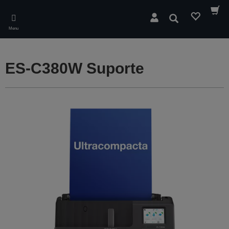
Skip
to
Pesquisar
main
Menu
content
ES-C380W Suporte