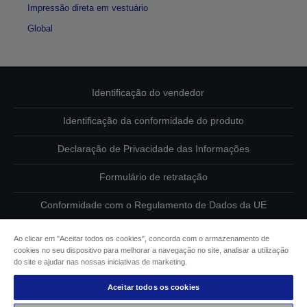
Impressão direta em vestuário
Global
Identificação do vendedor
Identificação da conformidade do produto
Declaração de Privacidade das Informações
Formulário de retratação
Conformidade com o Regulamento de Dados da UE
Contacte-nos sobre os seus dados
Ao clicar em "Aceitar todos os cookies", concorda com o armazenamento de
cookies no seu dispositivo para melhorar a navegação no site, analisar a utilização
Informações sobre cookies
do site e ajudar nas nossas iniciativas de marketing.
Aceitar todos os cookies
Compromisso da Epson para com a acessibilidade