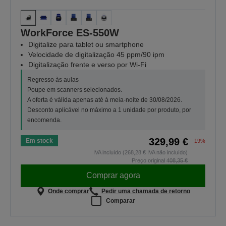
WorkForce ES-550W
Digitalize para tablet ou smartphone
Velocidade de digitalização 45 ppm/90 ipm
Digitalização frente e verso por Wi-Fi
Regresso às aulas
Poupe em scanners selecionados.
A oferta é válida apenas até à meia-noite de 30/08/2026.
Desconto aplicável no máximo a 1 unidade por produto, por
encomenda.
329,99 €
Em stock
-19%
IVA incluído (268,28 € IVA não incluído)
Preço original
408,35 €
Comprar agora
Onde comprar
Pedir uma chamada de retorno
Comparar