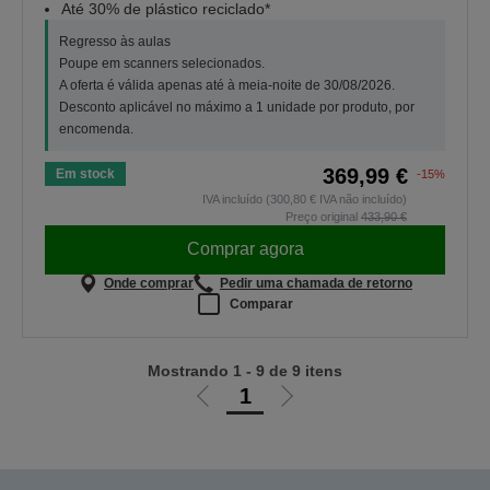
Até 30% de plástico reciclado*
Regresso às aulas
Poupe em scanners selecionados.
A oferta é válida apenas até à meia-noite de 30/08/2026.
Desconto aplicável no máximo a 1 unidade por produto, por
encomenda.
369,99 €
Em stock
-15%
IVA incluído (300,80 € IVA não incluído)
Preço original
433,90 €
Comprar agora
Onde comprar
Pedir uma chamada de retorno
Comparar
Mostrando 1 - 9 de 9 itens
1
Ir
Ir
para
para
a
a
página
próxima