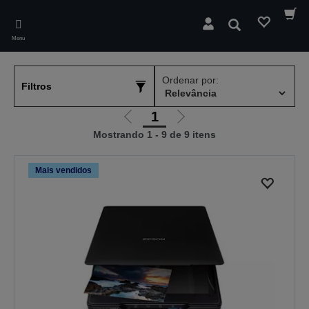
Skip
to
Pesquisar
main
Menu
content
Ordenar por:
Filtros
1
Ir
Ir
Mostrando 1 - 9 de 9 itens
para
para
a
a
página
próxima
Mais vendidos
anterior
página