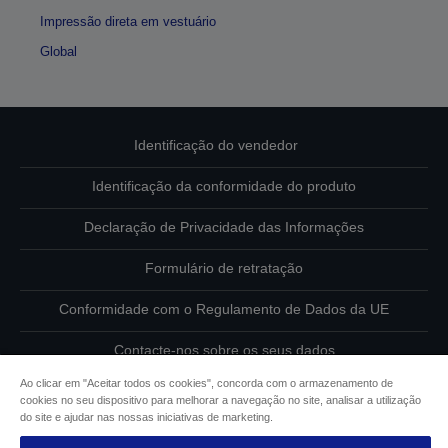
Impressão direta em vestuário
Global
Identificação do vendedor
Identificação da conformidade do produto
Declaração de Privacidade das Informações
Formulário de retratação
Conformidade com o Regulamento de Dados da UE
Contacte-nos sobre os seus dados
Ao clicar em "Aceitar todos os cookies", concorda com o armazenamento de
Informações sobre cookies
cookies no seu dispositivo para melhorar a navegação no site, analisar a utilização
do site e ajudar nas nossas iniciativas de marketing.
Compromisso da Epson para com a acessibilidade