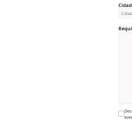
Cidad
Requi
Des
eve