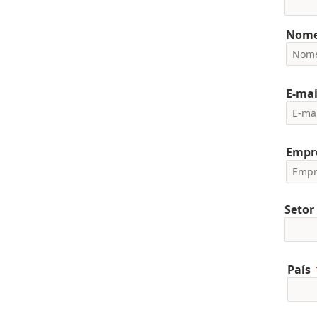
Nome
E-mai
Empr
Setor
País