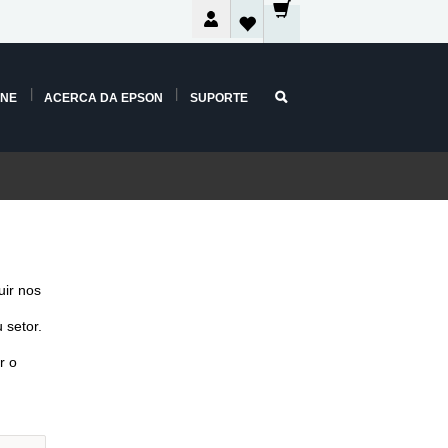
INE
ACERCA DA EPSON
SUPORTE
ir nos
 setor.
r o