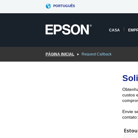
Skip
PORTUGUÊS
to
main
content
CASA
EMP
PÁGINA INICIAL
Request Callback
Sol
Obtenha
custos 
comprov
Envie s
contato:
Estou