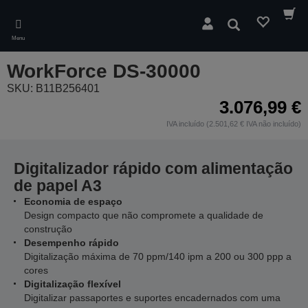
Skip
to
Pesquisar
main
Menu
content
WorkForce DS-30000
SKU: B11B256401
3.076,99 €
IVA incluído (2.501,62 € IVA não incluído)
Digitalizador rápido com alimentação
de papel A3
Economia de espaço
Design compacto que não compromete a qualidade de
construção
Desempenho rápido
Digitalização máxima de 70 ppm/140 ipm a 200 ou 300 ppp a
cores
Digitalização flexível
Digitalizar passaportes e suportes encadernados com uma