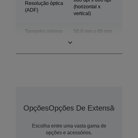
Resolução óptica
(horizontal x
(ADF)
vertical)
Tamanho mínimo
50,8 mm x 69 mm
do documento
(horizontal x
ADF
vertical)
Opções
Opções De Extensão De G
Escolha entre uma vasta gama de
opções e acessórios.