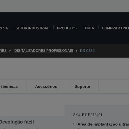
RESA
SETOR INDUSTRIAL
PRODUTOS
TINTA
COMPRAR ONL
ORES
DIGITALIZADORES PROFISSIONAIS
DS-C330
 técnicas
Acessórios
Suporte
SKU: B11B272401
Devolução fácil
Área de implantação ultr