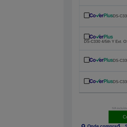
DS-C33
DS-C330 4/5th Y Ext. 
DS-C33
DS-C33
IVA incluíd
C
Onde comprar