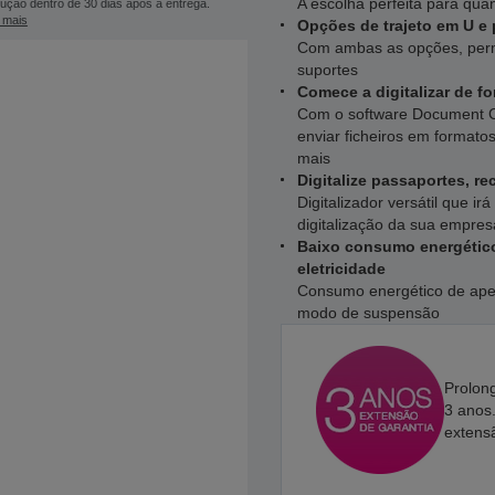
A escolha perfeita para qua
ução dentro de 30 dias após a entrega.
 mais
Opções de trajeto em U e
Com ambas as opções, permi
suportes
Comece a digitalizar de fo
Com o software Document C
enviar ficheiros em format
mais
Digitalize passaportes, re
Digitalizador versátil que i
digitalização da sua empres
Baixo consumo energético
eletricidade
Consumo energético de ape
modo de suspensão
Prolong
3 anos.
extens