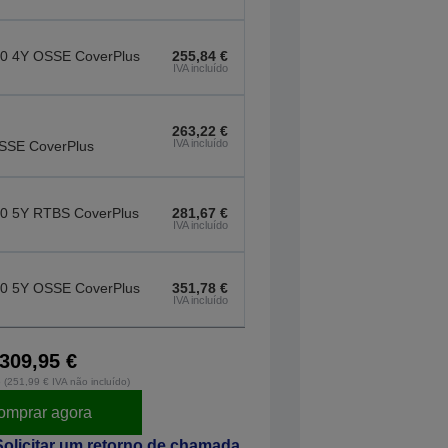
0 4Y OSSE CoverPlus
255,84 €
IVA incluído
263,22 €
IVA incluído
OSSE CoverPlus
0 5Y RTBS CoverPlus
281,67 €
IVA incluído
0 5Y OSSE CoverPlus
351,78 €
IVA incluído
309,95 €
o (251,99 € IVA não incluído)
omprar agora
Solicitar um retorno de chamada