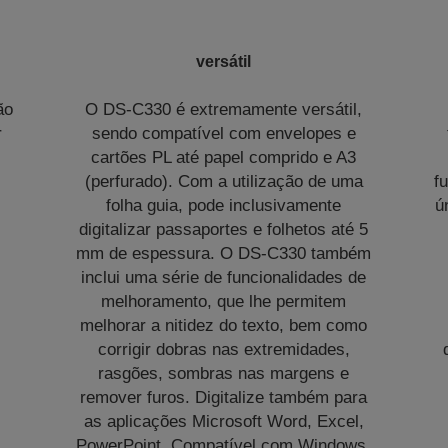
versátil
ão
O DS-C330 é extremamente versátil,
r
sendo compatível com envelopes e
cartões PL até papel comprido e A3
(perfurado). Com a utilização de uma
f
é
folha guia, pode inclusivamente
ú
digitalizar passaportes e folhetos até 5
mm de espessura. O DS-C330 também
inclui uma série de funcionalidades de
melhoramento, que lhe permitem
melhorar a nitidez do texto, bem como
corrigir dobras nas extremidades,
rasgões, sombras nas margens e
remover furos. Digitalize também para
as aplicações Microsoft Word, Excel,
PowerPoint. Compatível com Windows,