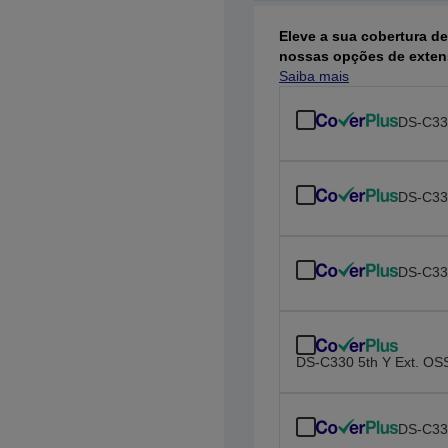
Eleve a sua cobertura de
nossas opções de extens
Saiba mais
DS-C33
DS-C33
DS-C33
DS-C330 5th Y Ext. OS
DS-C33