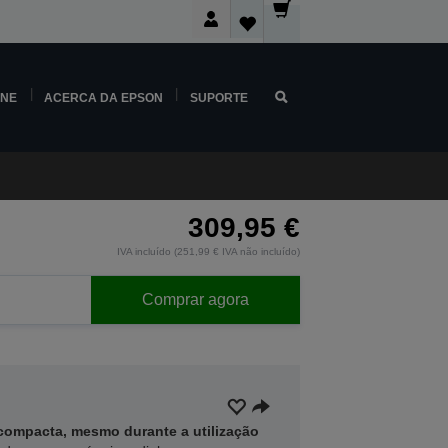
INE
ACERCA DA EPSON
SUPORTE
309,95 €
IVA incluído (251,99 € IVA não incluído)
Comprar agora
acompacta, mesmo durante a utilização