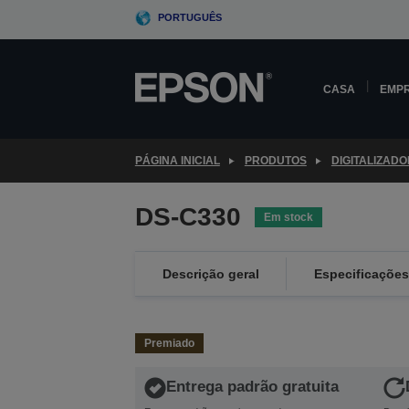
Skip
PORTUGUÊS
to
main
content
CASA
EMP
PÁGINA INICIAL
PRODUTOS
DIGITALIZAD
DS-C330
Em stock
Descrição geral
Especificações
Premiado
Entrega padrão gratuita