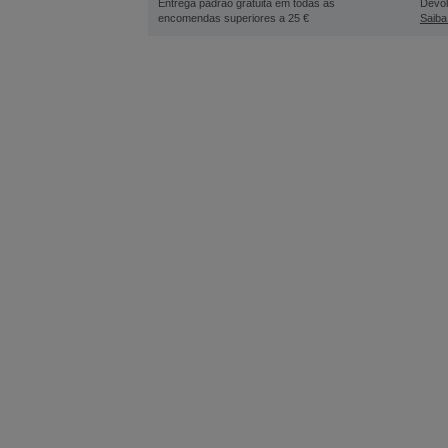
Entrega padrão gratuita em todas as
Devol
encomendas superiores a 25 €
Saiba