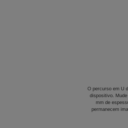
O percurso em U do
dispositivo. Mude
mm de espessur
permanecem imac