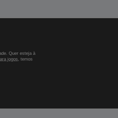
ade. Quer esteja à
para jogos
, temos