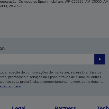
a comparação. Os modelos Epson incluíram: WF-C20750, AM-C6000, 
5890, WF-C5390.
son
Enviar
iza a receção de comunicações de marketing, incluindo análise de
ntos, promoções e serviços da Epson através de e-mail ou outras
ase nas suas preferências e comportamento na web, como descrito
dade da Epson
.
Legal
Partners
Tech