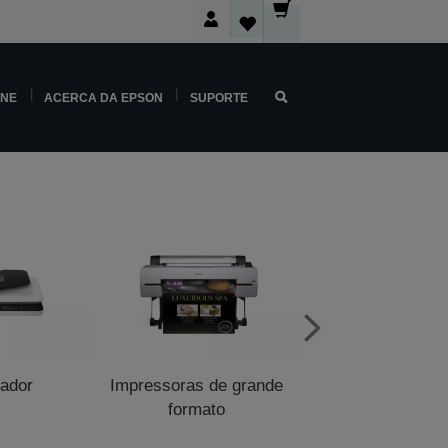
INE
ACERCA DA EPSON
SUPORTE
zador
Impressoras de grande
Impressoras de p
formato
venda