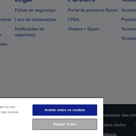
Fichas de segurança
Portal de parceiros Epson
Tecnolo
amento
Livro de reclamações
LPGA
Precisi
Notificações de
Shakira + Epson
Tecnolo
o
segurança
Tecnolo
ções
ies no seu
Aceitar todos os cookies
ar nas nossas
ção da conformidade do produto
Declaração de Privacidade das In
lamento de Dados da UE
Rejeitar Todos
Contacte-nos sobre os seus dados
Compromisso da Epson para com a acessibilidade