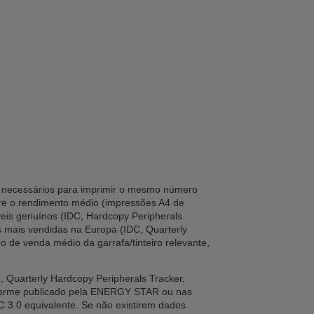
ta necessários para imprimir o mesmo número
tre o rendimento médio (impressões A4 de
veis genuínos (IDC, Hardcopy Peripherals
es mais vendidas na Europa (IDC, Quarterly
o de venda médio da garrafa/tinteiro relevante,
Quarterly Hardcopy Peripherals Tracker,
nforme publicado pela ENERGY STAR ou nas
C 3.0 equivalente. Se não existirem dados