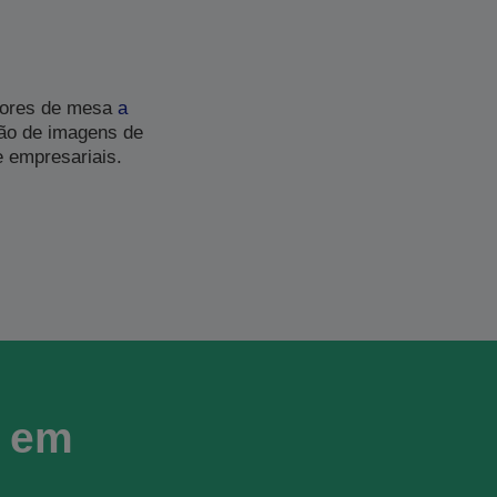
dores de mesa
a
ção de imagens de
e empresariais.
r em