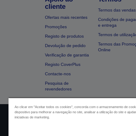
cliente
Termos das vendas
Ofertas mais recentes
Condições de pag
e entrega
Promoções
Termos de utilizaçã
Registo de produtos
Termos das Promo
Devolução de pedido
Online
Verificação de garantia
Registo CoverPlus
Contacte-nos
Pesquisa de
revendedores
Ao clicar em "Aceitar todos os cookies", concorda com o armazenamento de cook
dispositivo para melhorar a navegação no site, analisar a utilização do site e ajud
Identificação do vendedor
Identifica
iniciativas de marketing.
Conformidade com o Regu