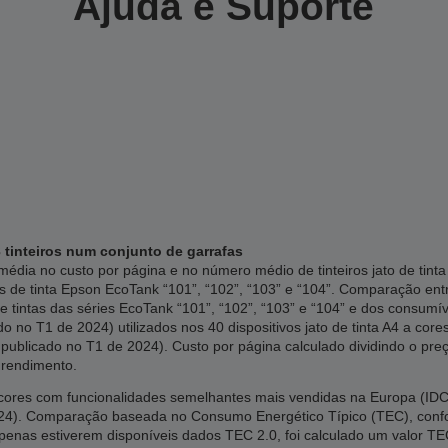
Ajuda e Suporte
 tinteiros num conjunto de garrafas
édia no custo por página e no número médio de tinteiros jato de tin
s de tinta Epson EcoTank “101”, “102”, “103” e “104”. Comparação en
e tintas das séries EcoTank “101”, “102”, “103” e “104” e dos consumí
 no T1 de 2024) utilizados nos 40 dispositivos jato de tinta A4 a cor
publicado no T1 de 2024). Custo por página calculado dividindo o preç
 rendimento.
res com funcionalidades semelhantes mais vendidas na Europa (IDC, 
2024). Comparação baseada no Consumo Energético Típico (TEC), co
apenas estiverem disponíveis dados TEC 2.0, foi calculado um valor TE