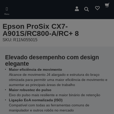
Skip
to
Pesquisar
main
Menu
content
Epson ProSix CX7-
A901S/RC800-A/RC+ 8
SKU: R11N055015
Elevado desempenho com design
elegante
Maior eficiência de movimento
Alcance de movimento J4 alargado e estrutura do braço
otimizada para permitir uma maior eficiência de movimento e
aumentar as principais áreas de trabalho
Maior robustez do pulso
Eixo do pulso mais resiliente e maior binário de retenção
Ligação EoA normalizada (ISO)
Compatível com todas as ferramentas comuns de
manipulador e outros robôs no mercado