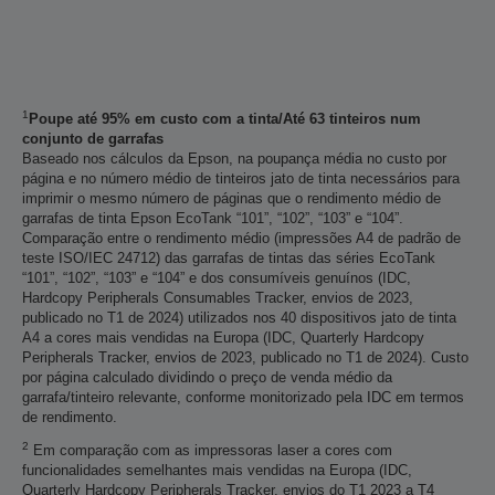
1
Poupe até 95% em custo com a tinta/Até 63 tinteiros num
conjunto de garrafas
Baseado nos cálculos da Epson, na poupança média no custo por
página e no número médio de tinteiros jato de tinta necessários para
imprimir o mesmo número de páginas que o rendimento médio de
garrafas de tinta Epson EcoTank “101”, “102”, “103” e “104”.
Comparação entre o rendimento médio (impressões A4 de padrão de
teste ISO/IEC 24712) das garrafas de tintas das séries EcoTank
“101”, “102”, “103” e “104” e dos consumíveis genuínos (IDC,
Hardcopy Peripherals Consumables Tracker, envios de 2023,
publicado no T1 de 2024) utilizados nos 40 dispositivos jato de tinta
A4 a cores mais vendidas na Europa (IDC, Quarterly Hardcopy
Peripherals Tracker, envios de 2023, publicado no T1 de 2024). Custo
por página calculado dividindo o preço de venda médio da
garrafa/tinteiro relevante, conforme monitorizado pela IDC em termos
de rendimento.
2
Em comparação com as impressoras laser a cores com
funcionalidades semelhantes mais vendidas na Europa (IDC,
Quarterly Hardcopy Peripherals Tracker, envios do T1 2023 a T4