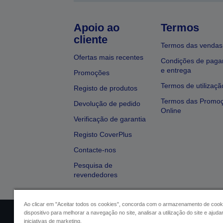
Apoio ao
Termos
cliente
Termos das vendas
Ofertas mais recentes
Condições de pag
e entrega
Promoções
Termos de utilizaçã
Registo de produtos
Termos das Promo
Devolução de pedido
Online
Verificação de garantia
Registo CoverPlus
Contacte-nos
Pesquisa de
revendedores
Ao clicar em "Aceitar todos os cookies", concorda com o armazenamento de cook
dispositivo para melhorar a navegação no site, analisar a utilização do site e ajud
Identificação do vendedor
Identifica
iniciativas de marketing.