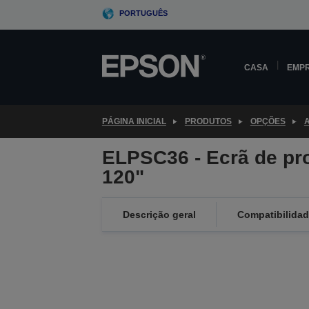
Skip
PORTUGUÊS
to
main
content
CASA
EMP
PÁGINA INICIAL
PRODUTOS
OPÇÕES
ELPSC36 - Ecrã de pr
120"
Descrição geral
Compatibilida