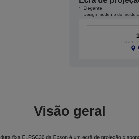
Ecrã de projeçã
Elegante
Design moderno de moldura
IVA incluíd
Visão geral
dura fixa ELPSC36 da Epson é um ecrã de projeção diagon