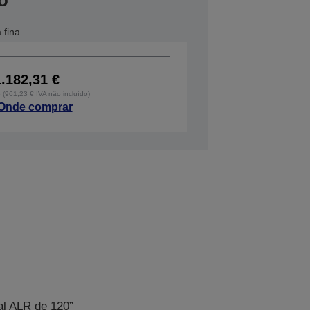
o
 fina
1.182,31 €
o (961,23 € IVA não incluído)
Onde comprar
al ALR de 120”