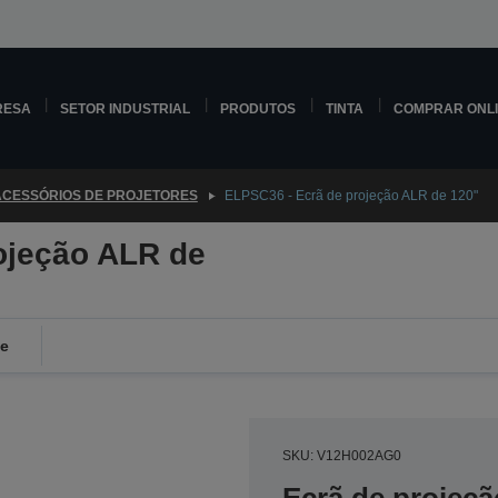
RESA
SETOR INDUSTRIAL
PRODUTOS
TINTA
COMPRAR ONL
ACESSÓRIOS DE PROJETORES
ELPSC36 - Ecrã de projeção ALR de 120"
ojeção ALR de
de
SKU: V12H002AG0