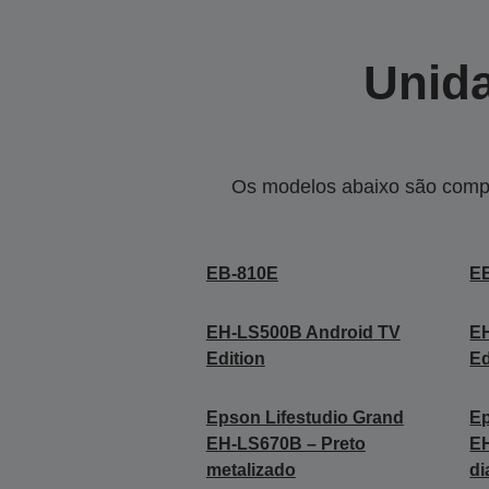
Unida
Os modelos abaixo são compa
EB-810E
E
EH-LS500B Android TV
E
Edition
Ed
Epson Lifestudio Grand
Ep
EH-LS670B – Preto
E
metalizado
di