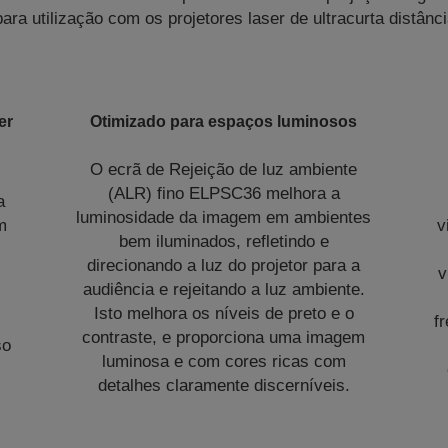
ara utilização com os projetores laser de ultracurta distânc
er
Otimizado para espaços luminosos
O ecrã de Rejeição de luz ambiente
(ALR) fino ELPSC36 melhora a
a
luminosidade da imagem em ambientes
m
v
bem iluminados, refletindo e
direcionando a luz do projetor para a
v
audiência e rejeitando a luz ambiente.
Isto melhora os níveis de preto e o
,
f
contraste, e proporciona uma imagem
so
luminosa e com cores ricas com
detalhes claramente discerníveis.