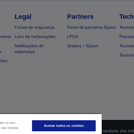
Legal
Partners
Tech
Fichas de segurança
Portal de parceiros Epson
Tecnolo
amento
Livro de reclamações
LPGA
Precisi
Notificações de
Shakira + Epson
Tecnolo
o
segurança
Tecnolo
ções
ies no seu
Aceitar todos os cookies
ar nas nossas
ção da conformidade do produto
Declaração de Privacidade das In