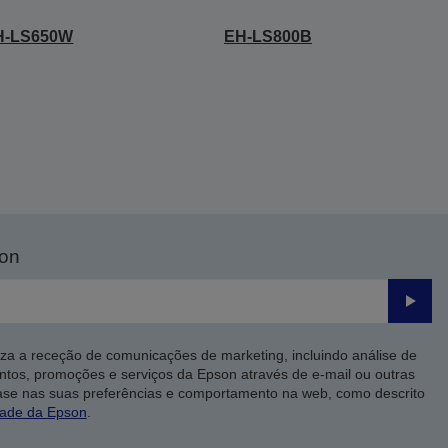
H-LS650W
EH-LS800B
son
Enviar
iza a receção de comunicações de marketing, incluindo análise de
ntos, promoções e serviços da Epson através de e-mail ou outras
ase nas suas preferências e comportamento na web, como descrito
dade da Epson
.