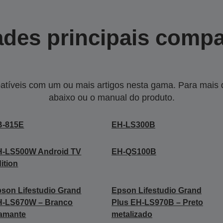
des principais compa
tíveis com um ou mais artigos nesta gama. Para mais de
abaixo ou o manual do produto.
B-815E
EH-LS300B
H-LS500W Android TV
EH-QS100B
ition
son Lifestudio Grand
Epson Lifestudio Grand
H-LS670W – Branco
Plus EH-LS970B – Preto
amante
metalizado