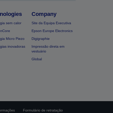
nologies
Company
gia sem calor
Site da Equipa Executiva
onCore
Epson Europe Electronics
gia Micro Piezo
Digigraphie
gias inovadoras
Impressão direta em
vestuário
Global
formações
Formulário de retratação