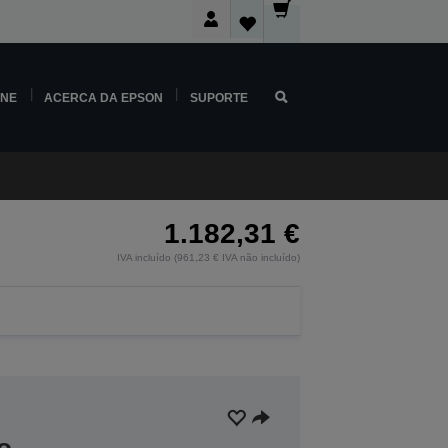
INE
ACERCA DA EPSON
SUPORTE
1.182,31 €
IVA incluído (961,23 € IVA não incluído)