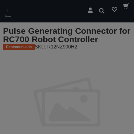
Skip
to
Pesquisar
main
Menu
content
Pulse Generating Connector for
RC700 Robot Controller
SKU: R12NZ900H2
Descontinuado