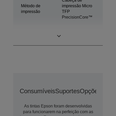
Cabeça de
Método de
impressão Micro
impressão
TFP
PrecisionCore™
Tecnologia de
Ultrachrome®
tinta
Pro6
Consumíveis
Suportes
Opções
Opçõ
As tintas Epson foram desenvolvidas
para funcionarem na perfeição com as