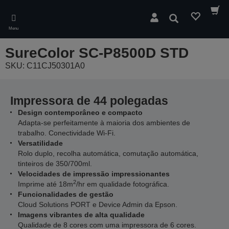
Skip
to
Pesquisar
main
Menu
content
SureColor SC-P8500D STD
SKU: C11CJ50301A0
Impressora de 44 polegadas
Design contemporâneo e compacto
Adapta-se perfeitamente à maioria dos ambientes de
trabalho. Conectividade Wi-Fi.
Versatilidade
Rolo duplo, recolha automática, comutação automática,
tinteiros de 350/700ml.
Velocidades de impressão impressionantes
2
Imprime até 18m
/hr em qualidade fotográfica.
Funcionalidades de gestão
Cloud Solutions PORT e Device Admin da Epson.
Imagens vibrantes de alta qualidade
Qualidade de 8 cores com uma impressora de 6 cores.