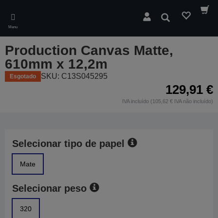
Skip
to
Pesquisar
main
Menu
content
Production Canvas Matte,
610mm x 12,2m
SKU: C13S045295
Esgotado
129,91 €
IVA incluído (105,62 € IVA não incluído)
Selecionar tipo de papel
Mate
Selecionar peso
320