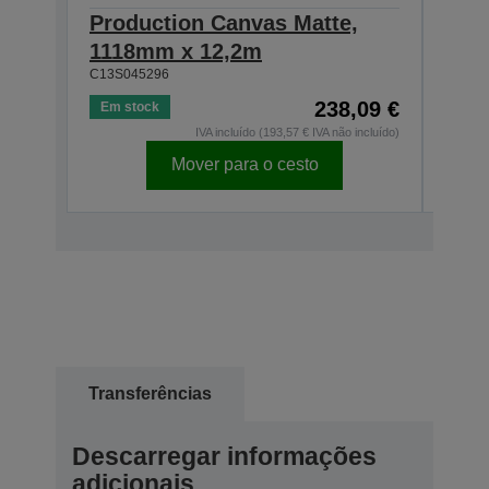
Production Canvas Matte,
Pro
1118mm x 12,2m
914
C13S045296
C13S0
238,09 €
Em stock
Em s
IVA incluído (193,57 € IVA não incluído)
Mover para o cesto
Transferências
Descarregar informações
adicionais