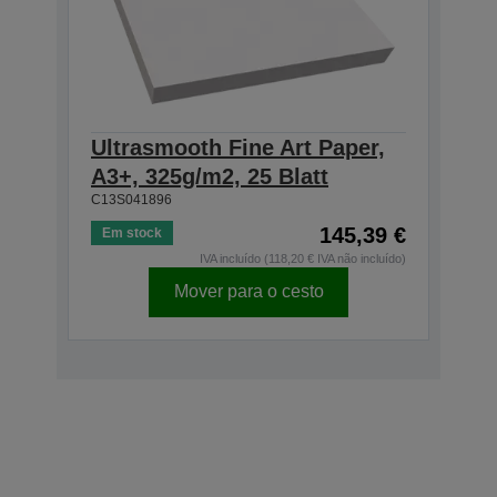
Ultrasmooth Fine Art Paper,
A3+, 325g/m2, 25 Blatt
C13S041896
145,39 €
Em stock
IVA incluído (118,20 € IVA não incluído)
Mover para o cesto