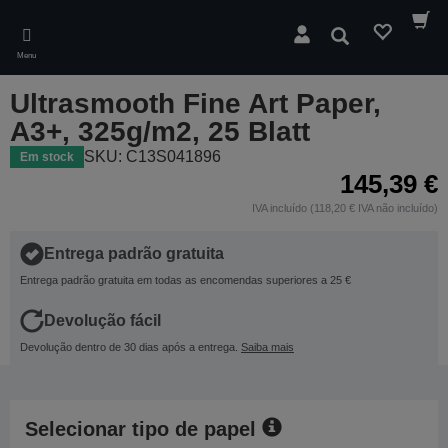
Skip
to
Pesquisar
main
Menu
content
Ultrasmooth Fine Art Paper,
A3+, 325g/m2, 25 Blatt
SKU: C13S041896
Em stock
145,39 €
IVA incluído (118,20 € IVA não incluído)
Entrega padrão gratuita
Entrega padrão gratuita em todas as encomendas superiores a 25 €
Devolução fácil
Devolução dentro de 30 dias após a entrega.
Saiba mais
Selecionar tipo de papel