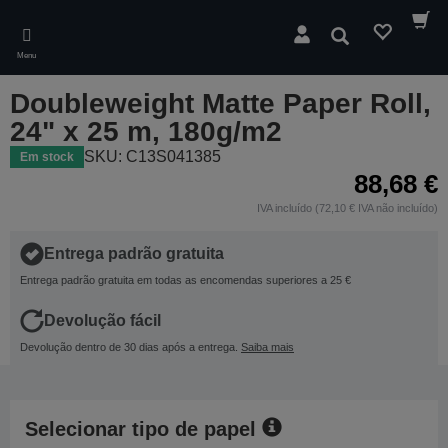
Skip
to
Pesquisar
main
Menu
content
Doubleweight Matte Paper Roll,
24" x 25 m, 180g/m2
SKU: C13S041385
Em stock
88,68 €
IVA incluído (72,10 € IVA não incluído)
Entrega padrão gratuita
Entrega padrão gratuita em todas as encomendas superiores a 25 €
Devolução fácil
Devolução dentro de 30 dias após a entrega.
Saiba mais
Selecionar tipo de papel