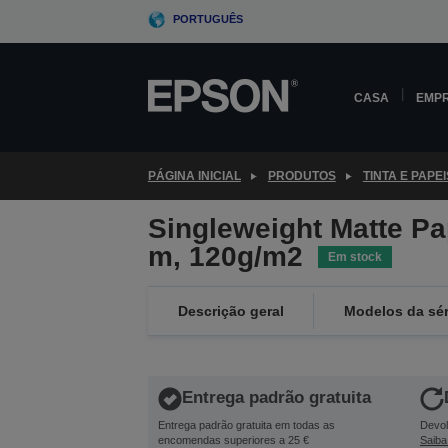
Skip
PORTUGUÊS
to
main
content
CASA
EMP
PÁGINA INICIAL
PRODUTOS
TINTA E PAPEI
Singleweight Matte Pap
m, 120g/m2
Em stock
Descrição geral
Modelos da sér
Entrega padrão gratuita
Entrega padrão gratuita em todas as
Devol
encomendas superiores a 25 €
Saiba