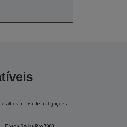
tíveis
talhes, consulte as ligações
Epson Stylus Pro 7880