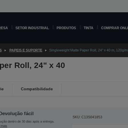
RESA
SETOR INDUSTRIAL
PRODUTOS
TINTA
COMPRAR ONL
S
PAPEIS E SUPORTE
Singleweight Matte Paper Roll, 24" x 40 m, 120g/
er Roll, 24" x 40
ie
Compatibilidade
Devolução fácil
SKU: C13S041853
ução dentro de 30 dias após a entrega.
 mais