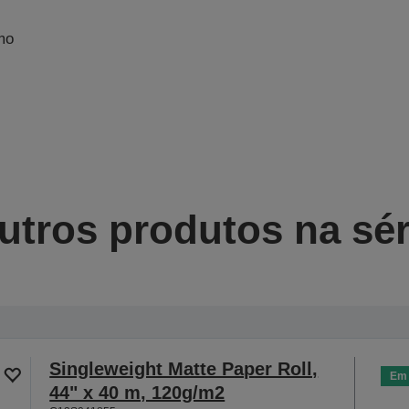
mo
utros produtos na sér
Singleweight Matte Paper Roll,
Em 
44" x 40 m, 120g/m2