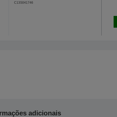
C13S041746
ormações adicionais