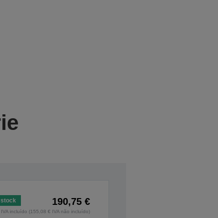
ie
190,75 €
stock
IVA incluído (155,08 € IVA não incluído)