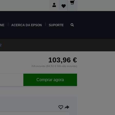
INE
ACERCA DA EPSON
SUPORTE
m2
103,96 €
IVA incluído (84,52 € IVA não incluído)
Comprar agora