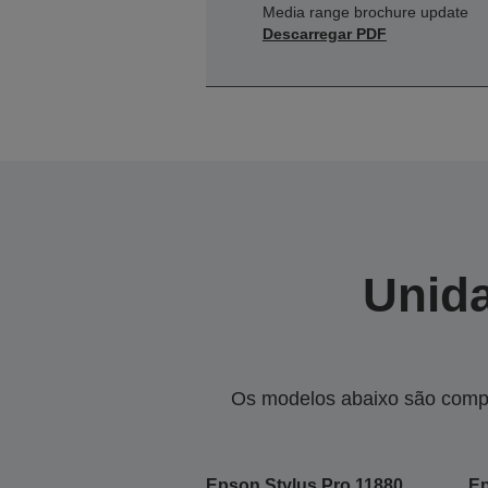
Media range brochure update
Descarregar PDF
Unida
Os modelos abaixo são compa
Epson Stylus Pro 11880
Ep