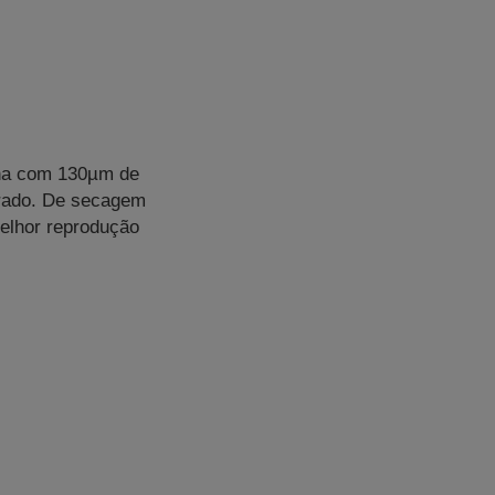
lana com 130µm de
brado. De secagem
melhor reprodução