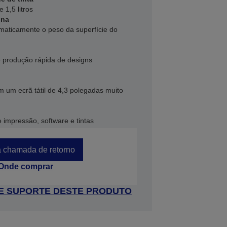
 1,5 litros
ina
aticamente o peso da superfície do
e produção rápida de designs
om um ecrã tátil de 4,3 polegadas muito
 impressão, software e tintas
 chamada de retorno
Onde comprar
 DE SUPORTE DESTE PRODUTO