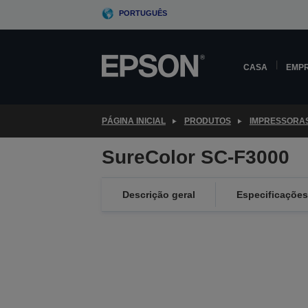
Skip
PORTUGUÊS
to
main
content
CASA
EMP
PÁGINA INICIAL
PRODUTOS
IMPRESSORA
SureColor SC-F3000
Descrição geral
Especificações