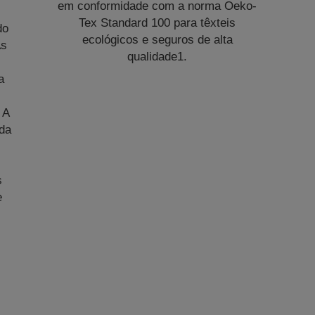
em conformidade com a norma Oeko-
Tex Standard 100 para têxteis
do
ecológicos e seguros de alta
As
qualidade1.
a
 A
da
s
e