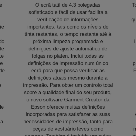
e
O ecrã tátil de 4,3 polegadas
T
sofisticado e fácil de usar facilita a
verificação de informações
qu
ie
importantes, tais como os níveis de
tinta restantes, o tempo restante até à
do
próxima limpeza programada e
te
definições de ajuste automático de
te
folgas no platen. Inclui todas as
de
definições de impressão num único
p
de
ecrã para que possa verificar as
E
o
definições atuais mesmo durante a
e
impressão. Para obter um controlo total
sobre a qualidade final do seu produto,
o novo software Garment Creator da
de
Epson oferece muitas definições
incorporadas para satisfazer as suas
da
necessidades de impressão, tanto para
peças de vestuário leves como
m