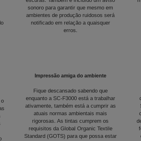
escuras. Também é incluído um aviso
m
sonoro para garantir que mesmo em
ambientes de produção ruidosos será
do
notificado em relação a quaisquer
erros.
Impressão amiga do ambiente
Fique descansado sabendo que
enquanto a SC‑F3000 está a trabalhar
 o
ativamente, também está a cumprir as
as
atuais normas ambientais mais
s
rigorosas. As tintas cumprem os
d
s
requisitos da Global Organic Textile
Standard (GOTS) para que possa estar
o