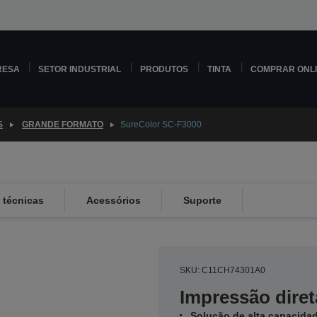
RESA
SETOR INDUSTRIAL
PRODUTOS
TINTA
COMPRAR ONL
S
GRANDE FORMATO
SureColor SC-F3000
 técnicas
Acessórios
Suporte
SKU: C11CH74301A0
Impressão diret
Solução de alta capacidad