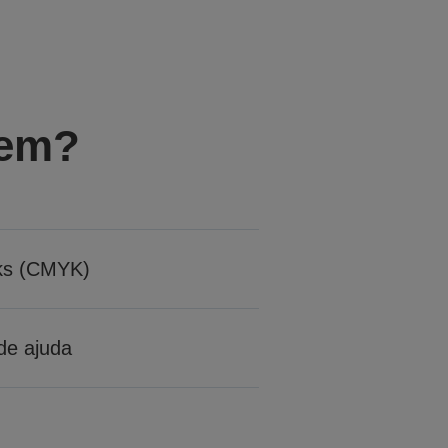
gem?
nks (CMYK)
de ajuda