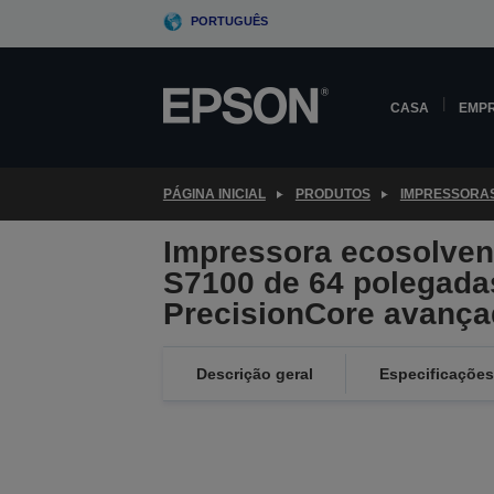
Skip
PORTUGUÊS
to
main
content
CASA
EMP
PÁGINA INICIAL
PRODUTOS
IMPRESSORA
Impressora ecosolven
S7100 de 64 polegada
PrecisionCore avança
Descrição geral
Especificações