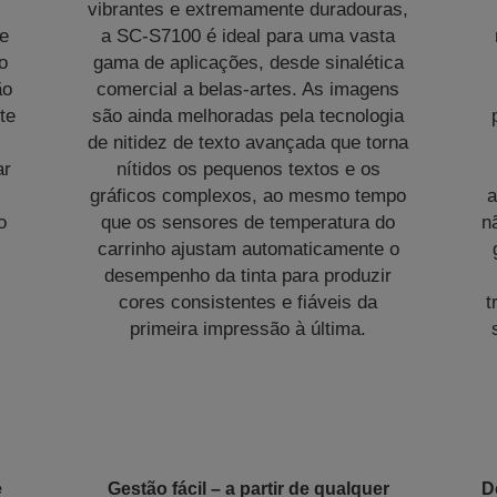
vibrantes e extremamente duradouras,
de
a SC-S7100 é ideal para uma vasta
o
gama de aplicações, desde sinalética
ão
comercial a belas-artes. As imagens
te
são ainda melhoradas pela tecnologia
de nitidez de texto avançada que torna
ar
nítidos os pequenos textos e os
gráficos complexos, ao mesmo tempo
a
o
que os sensores de temperatura do
n
carrinho ajustam automaticamente o
desempenho da tinta para produzir
cores consistentes e fiáveis da
t
primeira impressão à última.
e
Gestão fácil – a partir de qualquer
D