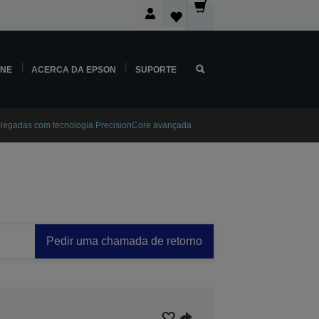
INE
ACERCA DA EPSON
SUPORTE
olegadas com tecnologia PrecisionCore avançada
Pedir uma chamada de retorno