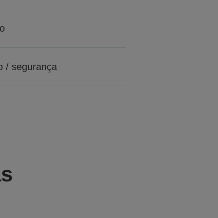
ro
o / segurança
as