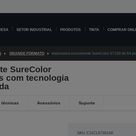
RESA
SETOR INDUSTRIAL
PRODUTOS
TINTA
COMPRAR ONL
S
GRANDE FORMATO
Impressora ecosolvente SureColor S7100 de 64 p
te SureColor
s com tecnologia
da
 técnicas
Acessórios
Suporte
SKU: C11CL67301A0