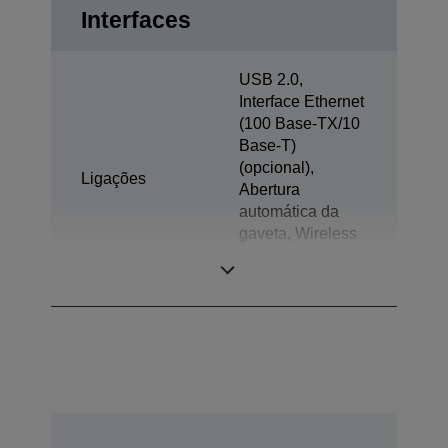
Interfaces
USB 2.0,
Interface Ethernet
(100 Base-TX/10
Base-T)
(opcional),
Ligações
Abertura
automática da
gaveta, Wireless
LAN IEEE
802.11a/b/g/n