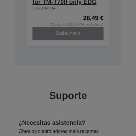
for TM-T70II only EDG
C32C814606
28,49 €
IVA incluído (23,16 € IVA não incluído)
Saiba mais
Suporte
¿Necesitas asistencia?
Obter os controladores mais recentes