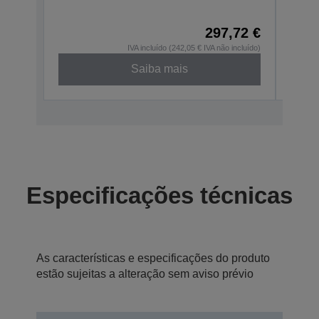
C31CD
297,72 €
IVA incluído (242,05 € IVA não incluído)
Saiba mais
Especificações técnicas
As características e especificações do produto
estão sujeitas a alteração sem aviso prévio