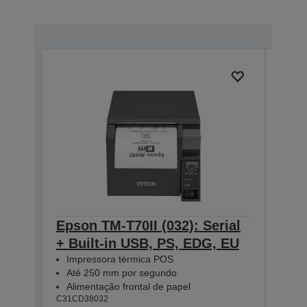
Epson TM-T70II (032): Serial
Eps
+ Built-in USB, PS, EDG, EU
Seri
Impressora térmica POS
Bla
Até 250 mm por segundo
Imp
Alimentação frontal de papel
Até
C31CD38032
Ali