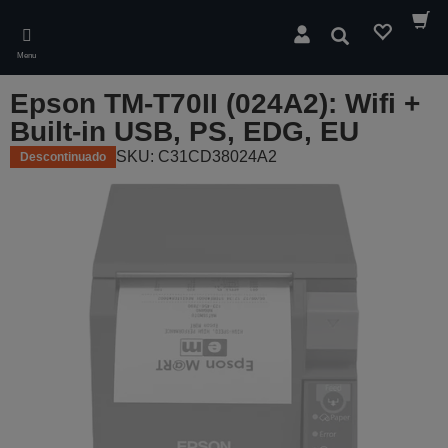
Skip
to
Pesquisar
main
Menu
content
Epson TM-T70II (024A2): Wifi +
Built-in USB, PS, EDG, EU
SKU: C31CD38024A2
Descontinuado