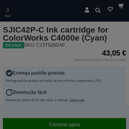
Skip
to
Pesquisar
main
Menu
content
SJIC42P-C Ink cartridge for
ColorWorks C4000e (Cyan)
SKU: C13T52M240
Em stock
43,05 €
IVA incluído (35,00 € IVA não incluído)
Entrega padrão gratuita
Entrega padrão gratuita em todas as encomendas superiores a 25 €
Devolução fácil
Devolução dentro de 30 dias após a entrega.
Saiba mais
Comprar agora