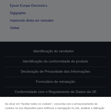
Epson Europe Electronics
Digigraphie
Impressão direta em vestuário
Global
Identificação do vendedor
Identificação da conformidade do produto
Declaração de Privacidade das Informações
Formulário de retratação
Conformidade com o Regulamento de Dados da UE
Contacte-nos sobre os seus dados
Ao clicar em "Aceitar todos os cookies", concorda com o armazenamento de
cookies no seu dispositivo para melhorar a navegação no site, analisar a utilização