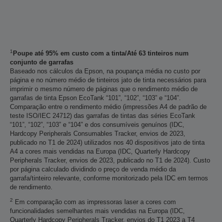
1
Poupe até 95% em custo com a tinta/Até 63 tinteiros num
conjunto de garrafas
Baseado nos cálculos da Epson, na poupança média no custo por
página e no número médio de tinteiros jato de tinta necessários para
imprimir o mesmo número de páginas que o rendimento médio de
garrafas de tinta Epson EcoTank “101”, “102”, “103” e “104”.
Comparação entre o rendimento médio (impressões A4 de padrão de
teste ISO/IEC 24712) das garrafas de tintas das séries EcoTank
“101”, “102”, “103” e “104” e dos consumíveis genuínos (IDC,
Hardcopy Peripherals Consumables Tracker, envios de 2023,
publicado no T1 de 2024) utilizados nos 40 dispositivos jato de tinta
A4 a cores mais vendidas na Europa (IDC, Quarterly Hardcopy
Peripherals Tracker, envios de 2023, publicado no T1 de 2024). Custo
por página calculado dividindo o preço de venda médio da
garrafa/tinteiro relevante, conforme monitorizado pela IDC em termos
de rendimento.
2
Em comparação com as impressoras laser a cores com
funcionalidades semelhantes mais vendidas na Europa (IDC,
Quarterly Hardcopy Peripherals Tracker, envios do T1 2023 a T4