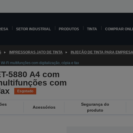
RESA
SETOR INDUSTRIAL
PRODUTOS
TINTA
COMPRAR ONL
S
IMPRESSORAS JATO DE TINTA
INJEÇÃO DE TINTA PARA EMPRES
i-Fi multifunções com digitalização, cópia e fax
ET-5880 A4 com
 multifunções com
fax
Esgotado
ções
Segurança do
Acessórios
produto