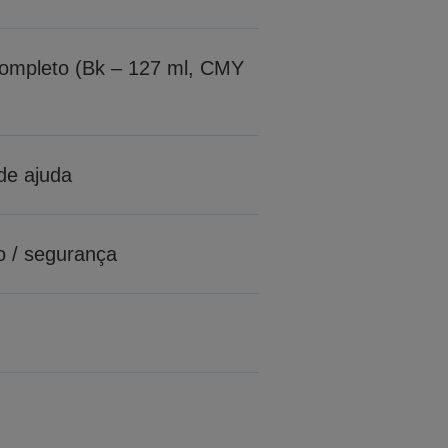
 completo (Bk – 127 ml, CMY
de ajuda
o / segurança