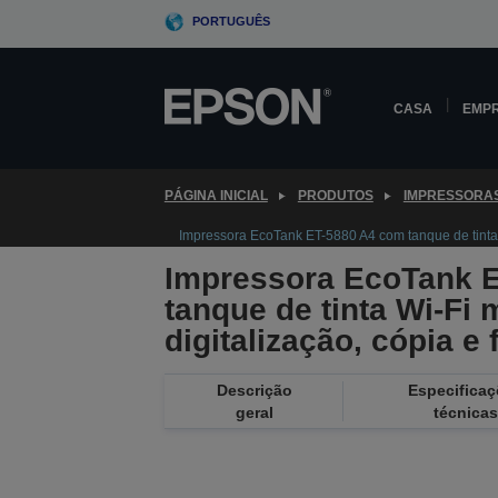
Skip
PORTUGUÊS
to
main
content
CASA
EMP
PÁGINA INICIAL
PRODUTOS
IMPRESSORA
Impressora EcoTank ET-5880 A4 com tanque de tinta W
Impressora EcoTank 
tanque de tinta Wi-Fi
digitalização, cópia e 
Descrição
Especifica
geral
técnicas