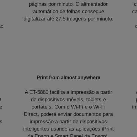
páginas por minuto. O alimentador
c
automático de folhas consegue
c
digitalizar até 27,5 imagens por minuto.
ao
Print from almost anywhere
A ET-5880 facilita a impressão a partir
D
de dispositivos móveis, tablets e
e
portáteis. Com o Wi-Fi e o Wi-Fi
i
Direct, poderá enviar documentos para
os
impressão a partir de dispositivos
inteligentes usando as aplicações iPrint
da Epson e Smart Panel da Epson*.