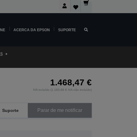
INE
ACERCA DA EPSON
SUPORTE
AS
1.468,47 €
IVA incluído (1.193,88 € IVA não incluído)
Parar de me notificar
Suporte