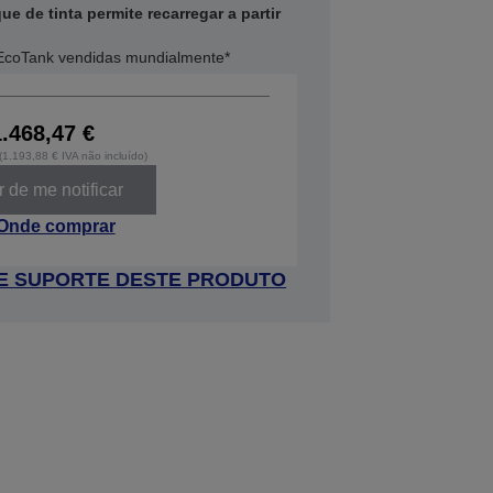
e de tinta permite recarregar a partir
EcoTank vendidas mundialmente*
1.468,47 €
 (1.193,88 € IVA não incluído)
 de me notificar
Onde comprar
 DE SUPORTE DESTE PRODUTO