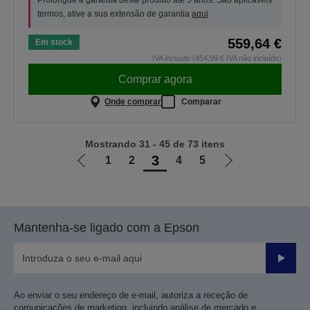
Prolongue a garantia deste produto até 5 anos. São aplicáveis
termos, ative a sua extensão de garantia
aqui
559,64 €
Em stock
IVA incluído (454,99 € IVA não incluído)
Comprar agora
Onde comprar
Comparar
Mostrando 31 - 45 de 73 itens
3
1
2
4
5
Ir
Ir
para
para
a
a
página
próxima
Mantenha-se ligado com a Epson
anterior
página
Enviar
Ao enviar o seu endereço de e-mail, autoriza a receção de
comunicações de marketing, incluindo análise de mercado e