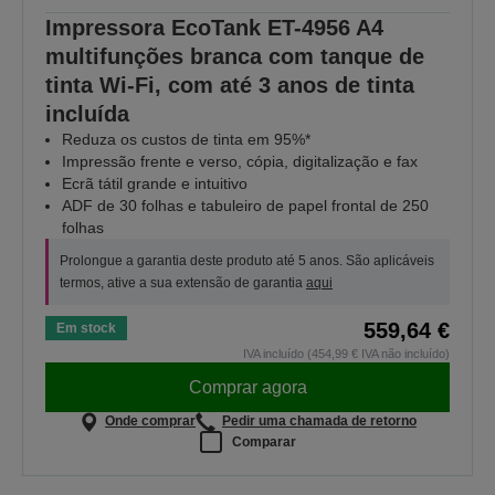
Impressora EcoTank ET-4956 A4
multifunções branca com tanque de
tinta Wi-Fi, com até 3 anos de tinta
incluída
Reduza os custos de tinta em 95%*
Impressão frente e verso, cópia, digitalização e fax
Ecrã tátil grande e intuitivo
ADF de 30 folhas e tabuleiro de papel frontal de 250
folhas
Prolongue a garantia deste produto até 5 anos. São aplicáveis
termos, ative a sua extensão de garantia
aqui
559,64 €
Em stock
IVA incluído (454,99 € IVA não incluído)
Comprar agora
Onde comprar
Pedir uma chamada de retorno
Comparar