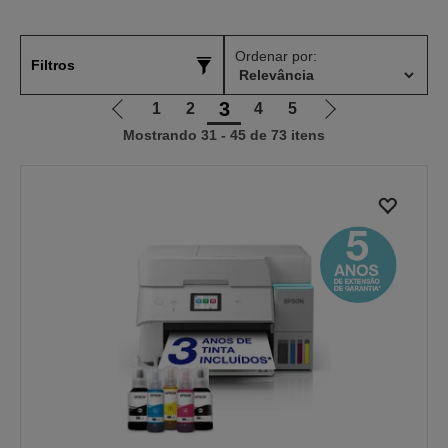
Ordenar por:
Filtros
3
1
2
4
5
Ir
Ir
Mostrando 31 - 45 de 73 itens
para
para
a
a
página
próxima
anterior
página