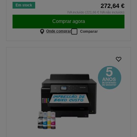
272,64 €
Em stock
IVA incluído (221,66 € IVA não incluído)
Comprar agora
Onde comprar
Comparar