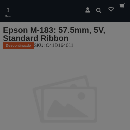
Skip
to
Pesquisar
main
Menu
content
Epson M-183: 57.5mm, 5V,
Standard Ribbon
SKU: C41D164011
Descontinuado