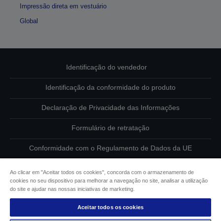
Impressão direta em vestuário
Global
Identificação do vendedor
Identificação da conformidade do produto
Declaração de Privacidade das Informações
Formulário de retratação
Conformidade com o Regulamento de Dados da UE
Contacte-nos sobre os seus dados
Ao clicar em "Aceitar todos os cookies", concorda com o armazenamento de
cookies no seu dispositivo para melhorar a navegação no site, analisar a utilização
Informações sobre cookies
do site e ajudar nas nossas iniciativas de marketing.
Aceitar todos os cookies
Compromisso da Epson para com a acessibilidade