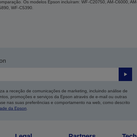
a comparação. Os modelos Epson incluíram: WF-C20750, AM-C6000, 
5890, WF-C5390.
son
Enviar
iza a receção de comunicações de marketing, incluindo análise de
ntos, promoções e serviços da Epson através de e-mail ou outras
ase nas suas preferências e comportamento na web, como descrito
dade da Epson
.
Legal
Partners
Tech