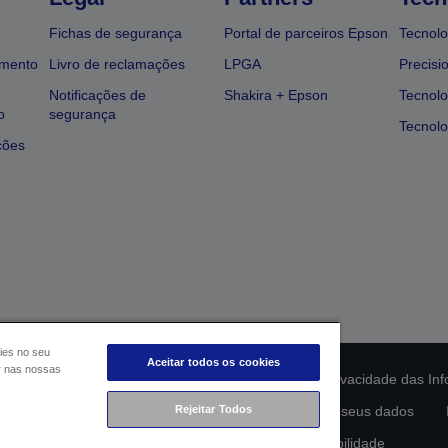
Fichas de segurança
Portal de parceiros Epson
Tecnolo
amento
Livro de reclamações
LPGA
Precisi
Notificações de
Shakira + Epson
Tecnolo
o
segurança
Tecnolo
ções
ies no seu
Aceitar todos os cookies
ar nas nossas
ção da conformidade do produto
Declaração de Privacidade das In
lamento de Dados da UE
Rejeitar Todos
Contacte-nos sobre os seus dados
Compromisso da Epson para com a acessibilidade