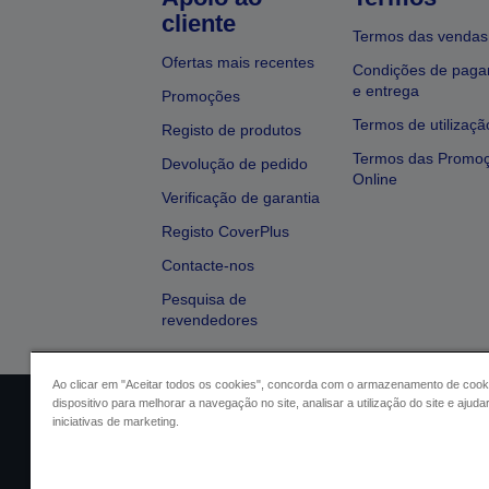
cliente
Termos das vendas
Ofertas mais recentes
Condições de pag
e entrega
Promoções
Termos de utilizaçã
Registo de produtos
Termos das Promo
Devolução de pedido
Online
Verificação de garantia
Registo CoverPlus
Contacte-nos
Pesquisa de
revendedores
Ao clicar em "Aceitar todos os cookies", concorda com o armazenamento de cook
dispositivo para melhorar a navegação no site, analisar a utilização do site e ajud
Identificação do vendedor
Identifica
iniciativas de marketing.
Conformidade com o Regu