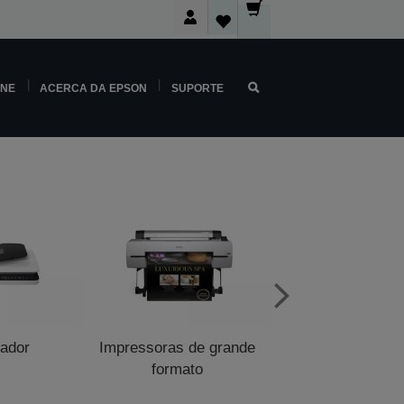
INE
ACERCA DA EPSON
SUPORTE
zador
Impressoras de grande
Impressoras de p
formato
venda