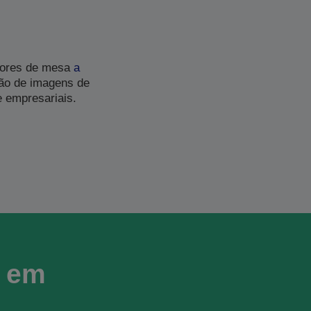
dores de mesa
a
ção de imagens de
e empresariais.
r em