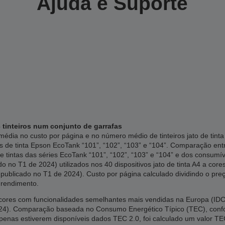
Ajuda e Suporte
 tinteiros num conjunto de garrafas
édia no custo por página e no número médio de tinteiros jato de tin
s de tinta Epson EcoTank “101”, “102”, “103” e “104”. Comparação en
e tintas das séries EcoTank “101”, “102”, “103” e “104” e dos consumí
 no T1 de 2024) utilizados nos 40 dispositivos jato de tinta A4 a cor
publicado no T1 de 2024). Custo por página calculado dividindo o preç
 rendimento.
res com funcionalidades semelhantes mais vendidas na Europa (IDC, 
2024). Comparação baseada no Consumo Energético Típico (TEC), co
apenas estiverem disponíveis dados TEC 2.0, foi calculado um valor TE