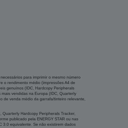
ta necessários para imprimir o mesmo número
tre o rendimento médio (impressões A4 de
veis genuínos (IDC, Hardcopy Peripherals
es mais vendidas na Europa (IDC, Quarterly
o de venda médio da garrafa/tinteiro relevante,
Quarterly Hardcopy Peripherals Tracker,
nforme publicado pela ENERGY STAR ou nas
C 3.0 equivalente. Se não existirem dados