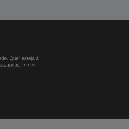
ade. Quer esteja à
para jogos
, temos