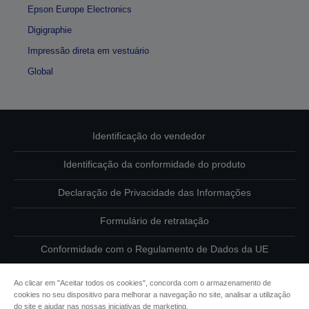
Epson Europe Electronics
Digigraphie
Impressão direta em vestuário
Global
Identificação do vendedor
Identificação da conformidade do produto
Declaração de Privacidade das Informações
Formulário de retratação
Conformidade com o Regulamento de Dados da UE
Contacte-nos sobre os seus dados
Ao clicar em "Aceitar todos os cookies", concorda com o armazenamento de
cookies no seu dispositivo para melhorar a navegação no site, analisar a utilização
Informações sobre cookies
do site e ajudar nas nossas iniciativas de marketing.