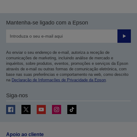
para
para
a
a
página
próxima
Mantenha-se ligado com a Epson
anterior
página
Enviar
Ao enviar o seu endereço de e-mail, autoriza a receção de
comunicações de marketing, incluindo análise de mercado e
inquéritos, sobre produtos, eventos, promoções e serviços da Epson
através de e-mail ou outras formas de comunicação eletrónica, com
base nas suas preferências e comportamento na web, como descrito
na
Declaração de Informações de Privacidade da Epson
.
Siga-nos
Apoio ao cliente