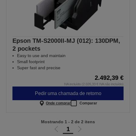
Epson TM-S2000II-MJ (012): 130DPM,
2 pockets
Easy to use and maintain
Small footprint
Super fast and precise
2.492,39 €
IVA incluído (2.026,33 € IVA não incluído)
Pedir uma chamada de retorno
Onde comprar
Comparar
Mostrando 1 - 2 de 2 itens
1
Ir
Ir