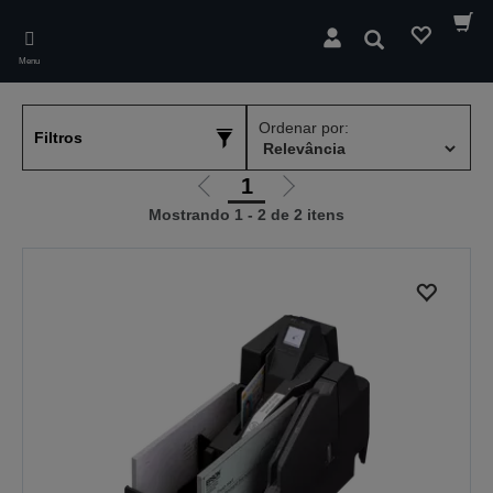
Skip
to
Pesquisar
main
Menu
content
Ordenar por:
Filtros
1
Ir
Ir
Mostrando 1 - 2 de 2 itens
para
para
a
a
página
próxima
anterior
página